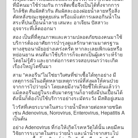
ที่มีคนมาใช้ร่วมกัน การติดเชื้อจึงเป็นได้ทั้งจากการ
ใกล้ชิด สัมผัสตัวกัน สัมผัสละอองฝอยน้ำลายหรือสิ่ง
คัดหลั่งขณะพูดคุยเล่น หรือแม้แต่การเผลอกินน้ำใน
สระที่ปนเปื้อนน้ำลาย เสมหะ อาเจียน ปัสสาวะ
อุจจาระที่เล็ดออกมา
สอง เป็นที่ที่คุณภาพและความปลอดภัยของคนมาใช้
บริการต้องอาศัยการบำรุงดูแลรักษาตามมาตรฐาน
ทางสุขอนามัยอย่างเคร่งครัด หากละเลยเพิกเฉยหรือ
หย่อนยาน คนที่มาใช้บริการก็จะตกเป็นผู้เคราะห์ร้าย
โดยไม่รู้ตัว และยากต่อการตรวจสอบจนกว่าจะเกิด
เรื่องใหญ่โตขึ้นมา
สาม "คลอรีน"ไม่ใช่ยาวิเศษที่ฆ่าเชื้อได้ทุกอย่าง มี
เหตุการณ์ในอดีตหลายเหตุการณ์ที่ส่งผลให้คนป่วย
จากการไปว่ายน้ำ โดยเคยมีงานวิจัยชี้ให้เห็นแล้วว่า
แม้คลอรีนอยู่ในระดับมาตรฐานก็อาจยังมีปนเปื้อนได้
ดังนั้นก็ต้องไปใช้บริการอย่างระมัดระวัง มีสติอยู่เสมอ
ไวรัสที่เคยระบาดในสระว่ายน้ำมีหลายต่อหลายชนิด
เช่น Adenovirus, Norovirus, Enterovirus, Hepatitis A
เป็นต้น
อย่าง Adenovirus ที่ก่อให้เกิดโรคหวัดได้นั้น เคยมีคน
วิจัยการระบาดในสระว่ายน้ำ และนำน้ำจากสระไป