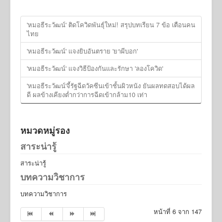
'หมอธีระวัฒน์' ติดโควิดพันธุ์ใหม่! สรุปบทเรียน 7 ข้อ เตือนคน
ไทย
'หมอธีระวัฒน์' แจงยิบอันตราย 'ยาผีบอก'
'หมอธีระวัฒน์' แจงวิธีป้องกันและรักษา 'ลองโควิด'
'หมอธีระวัฒน์'จี้รัฐฉีดวัคซีนเข้าชั้นผิวหนัง ยันผลทดสอบได้ผล
ดี ผลข้างเคียงต่ำกว่าการฉีดเข้ากล้าม10 เท่า
หมวดหมู่รอง
สาระน่ารู้
สาระน่ารู้
บทความวิชาการ
บทความวิชาการ
หน้าที่ 6 จาก 147