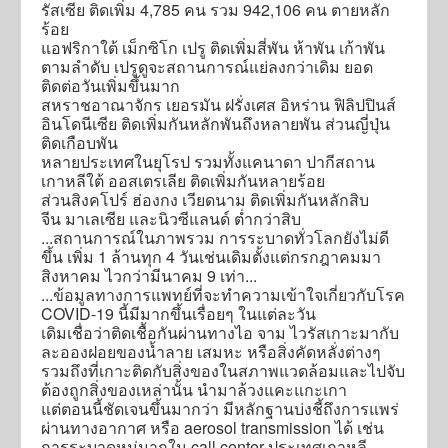
รัสเซีย ติดเพิ่ม 4,785 คน รวม 942,106 คน ตายหลัก
ร้อย
แอฟริกาใต้ เม็กซิโก เปรู ติดเพิ่มสี่พัน ห้าพัน เก้าพัน
ตามลำดับ เปรูดูจะสถานการณ์แย่ลงกว่าเดิม ยอด
ติดต่อวันเพิ่มขึ้นมาก
สหราชอาณาจักร เยอรมัน ฝรั่งเศส อิหร่าน ฟิลิปปินส์
อินโดนีเซีย ติดเพิ่มกันหลักพันถึงหลายพัน ส่วนญี่ปุ่น
ติดเกือบพัน
หลายประเทศในยุโรป รวมทั้งแคนาดา ปากีสถาน
เกาหลีใต้ ออสเตรเลีย ติดเพิ่มกันหลายร้อย
ส่วนสิงคโปร์ ฮ่องกง เวียดนาม ติดเพิ่มกันหลักสิบ
จีน มาเลเซีย และนิวซีแลนด์ ต่ำกว่าสิบ
...สถานการณ์ในภาพรวม การระบาดทั่วโลกยังไม่ดี
ขึ้น เพิ่ม 1 ล้านทุก 4 วันเช่นเดิมตั้งแต่กรกฎาคมมา
สิงหาคม ไวกว่ามีนาคม 9 เท่า...
...ข้อมูลทางการแพทย์ที่จะทำความเข้าใจเกี่ยวกับโรค
COVID-19 นี้มีมากขึ้นเรื่อยๆ ในแต่ละวัน
เดิมเชื่อว่าติดเชื้อกันผ่านทางไอ จาม ไวรัสเกาะมากับ
ละอองฝอยของน้ำลาย เสมหะ หรือสิ่งคัดหลั่งต่างๆ
รวมถึงที่เกาะติดกับสิ่งของในสภาพแวดล้อมและไปจับ
ต้องถูกสิ่งของเหล่านั้น นำมาล้วงแคะแกะเกา
แต่ตอนนี้ชัดเจนขึ้นมากว่า มีหลักฐานบ่งชี้ถึงการแพร่
ผ่านทางอากาศ หรือ aerosol transmission ได้ เช่น
การระบาดหมู่มากใน call center ประเทศเกาหลี,