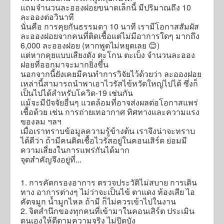
แถมจำนวนละอองฝอยขนาดเล็กนี้ มีปริมาณถึง 10
ละอองต่อวินาที
นั่นคือ การคุยกันธรรมดา 10 นาที เรามีโอกาสสัมผัส
ละอองฝอยจากคนที่ติดเชื้อแต่ไม่มีอาการใดๆ มากถึง
6,000 ละอองฝอย (หากพูดไม่หยุดเลย 😊)
แต่หากคุยแบบเสียงดัง ตะโกน ตะเบ็ง จำนวนละออง
ฝอยที่ออกมาจะมากยิ่งขึ้น
นอกจากนี้ยังเคยมีคนทำการวิจัยไว้ด้วยว่า ละอองฝอย
เหล่านี้สามารถนำพาเอาไวรัสไข้หวัดใหญ่ไปได้ ซึ่งก็
เป็นไปได้สำหรับโควิด-19 เช่นกัน
แม้จะมีปัจจัยอื่นๆ แวดล้อมที่อาจส่งผลต่อโอกาสแพร่
เชื้อด้วย เช่น การถ่ายเทอากาศ ทิศทางและความแรง
ของลม ฯลฯ
เมื่อเราทราบข้อมูลความรู้ข้างต้น เราจึงน่าจะทราบ
ได้ดีว่า ถ้ามีคนติดเชื้อไวรัสอยู่ในคอนเสิร์ต ย่อมมี
ความเสี่ยงในการแพร่กันได้มาก
จุดสำคัญจึงอยู่ที่...
1. การคัดกรองอาการ ตรวจประวัติไม่สบาย การเดิน
ทาง อาการต่างๆ ไม่ว่าจะเป็นไข้ ตาแดง ท้องเสีย ไอ
คัดจมูก น้ำมูกไหล ถ้ามี ก็ไม่ควรเข้าไปในงาน
2. จิตสำนึกของทุกคนที่เข้ามาในคอนเสิร์ต ประเมิน
ตนเองให้ดีตามความจริง ไม่ปิดบัง