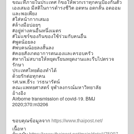
ขณะที่ภายในประเทศ ก็ขอให้พวกเราทุกคนป้องกันตัว
เองเสมอ มีสติในการดำรงชีวิต อดทน อดกลั้น อดออม
และพอเพียง
#ใส่หน้ากากเสมอ
#ล้างมือบ่อยๆ
#อยู่ห่างคนอื่นหนึ่งเมตร
#ไม่แชร์ของกินของใช้ร่วมกับคนอื่น
#พูดน้อยลง
#พบคนน้อยลงสั้นลง
#คอยสังเกตอาการตนเองและครอบครัว
#หากไม่สบายให้หยุดเรียนหยุดงานและรีบไปตรวจ
รักษา
ประเทศไทยต้องทำได้
ด้วยรักต่อทุกคน
รศ.นพ.ธีระ วรธนารัตน์
คณะแพทยศาสตร์ จุฬาลงกรณ์มหาวิทยาลัย
อ้างอิง
Airborne transmission of covid-19. BMJ
2020;370:m3206
ขอบคุณข้อมูลจาก
https://www.thaipost.net/
เนื้อหา