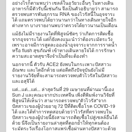
อย่างไรก็ตามพบว่า เซลล์ในอวัยวะอื่นๆ ในทางเดิน
อาหารก็มีตัวรับนี้เช่นกัน จึงเป็นตัวอธิบายว่า สามารถ
ตรวจพบสารพันธุกรรม RNA ของไวรัสนี้ในอุจจาระ
ได้ แถมตรวจพบได้ยาวนานกว่าในทางเดินหายใจอีก
ต่างหาก บางรายงานพบว่าตรวจได้ยาวนานเป็นเดือน
แม้ยังไม่มีรายงานใดที่พิสูจน์ชัดๆ ว่าเกิดการติดเชื้อ
จากอุจจาระได้ แต่ก็ยังคงแนะนำว่าต้องระมัดระวัง
เพราะอาจมีการสูดละอองน้ำอุจจาระจากการราดน้ำ
หรือ flush สุขภัณฑ์ เข้าทางเดินหายใจได้ การรักษา
ความสะอาดสุขาจึงจำเป็นที่จะต้องทำ
นอกจากนี้ ตัวรับ ACE2 ยังพบในกระเพาะปัสสาวะ
อัณฑะ และไตอีกด้วย แต่อดีตถึงปัจจุบันยังไม่มี
รายงานวิจัยที่จะสามารถตรวจพบตัวไวรัสในปัสสาวะ
และอสุจิได้
แต่...แต่...แต่... ล่าสุดวันที่ 29 เมษายนที่ผ่านมานี้เอง
Sun J และคณะจากประเทศจีน เพิ่งตีพิมพ์งานวิจัยที่
พิสูจน์ให้เห็นว่า สามารถตรวจพบ"ตัวไวรัส"จาก
ปัสสาวะของผู้ป่วยอายุ 72 ปีที่ติดเชื้อโรค COVID-19
ได้ และได้ทำการทดสอบด้วยว่าไวรัสที่ตรวจพบใน
ปัสสาวะของผู้ป่วยนี้ยังสามารถติดเชื้อไปสู่เซลล์อื่นได้
ด้วย นี่จึงเป็นรายงานล่าสุดที่ตอกย้ำให้ทุกคนต้อง
ระมัดระวังเรื่องโอกาสแพร่เชื้อผ่านทางปัสสาวะด้วย