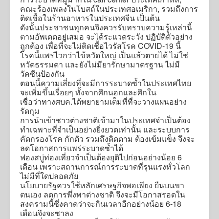
คณะร้องเพลงในโบสถ์ในประเทศอเมริกา, รวมถึงการ
ติดเชื้อในร้านอาหารในประเทศจีน เป็นต้น
ดังนั้นประชาชนทุกคนจึงควรรับทราบความรู้เหล่านี้
ตามอัพเดตอยู่เสมอ จะได้ระแวดระวัง ปฏิบัติตัวอย่าง
ถูกต้อง เพื่อที่จะไม่ติดเชื้อไวรัสโรค COVID-19 นี้
โรคนี้แพร่ไวกว่าไข้หวัดใหญ่ เป็นแล้วตายได้ ไม่ใช่
หวัดธรรมดา และยังไม่มียารักษามาตรฐาน ไม่มี
วัคซีนป้องกัน
ตอนนี้ความเสี่ยงที่จะมีการระบาดซ้ำในประเทศไทย
จะเพิ่มขึ้นเรื่อยๆ ทั้งจากศึกนอกและศึกใน
เชื่อว่าทางศบค.ได้พยายามเต็มที่ที่จะวางแผนอย่าง
รัดกุม
การนำเข้าชาวต่างชาติเข้ามาในประเทศจำเป็นต้อง
ทำเฉพาะที่จำเป็นอย่างยิ่งยวดเท่านั้น และระบบการ
คัดกรองโรค กักตัว รวมถึงติดตาม ต้องเข้มแข็ง จึงจะ
ลดโอกาสการแพร่ระบาดซ้ำได้
ฟองสบู่ท่องเที่ยวจำเป็นต้องยุติไปก่อนอย่างน้อย 6
เดือน เพราะสถานการณ์การระบาดที่รุนแรงทั่วโลก
ไม่มีที่ใดปลอดภัย
นโยบายรัฐควรใช้หลักเศรษฐกิจพอเพียง ยืนบนขา
ตนเอง ลดการพึ่งพาต่างชาติ จึงจะมีโอกาสรอดใน
สงครามนี้ซึ่งคาดว่าจะกินเวลาอีกอย่างน้อย 6-18
เดือนจึงจะซาลง