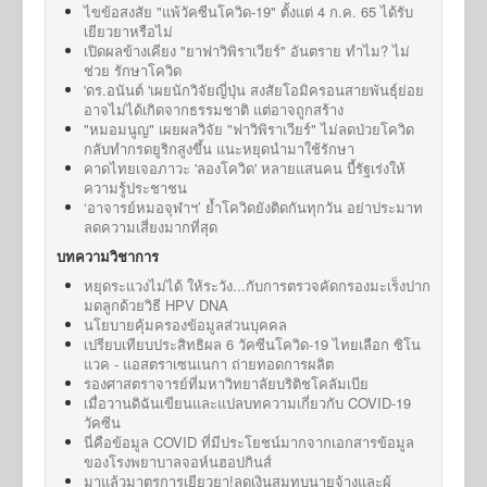
ไขข้อสงสัย "แพ้วัคซีนโควิด-19" ตั้งแต่ 4 ก.ค. 65 ได้รับ
เยียวยาหรือไม่
เปิดผลข้างเคียง "ยาฟาวิพิราเวียร์" อันตราย ทำไม? ไม่
ช่วย รักษาโควิด
'ดร.อนันต์ 'เผยนักวิจัยญี่ปุ่น สงสัยโอมิครอนสายพันธุ์ย่อย
อาจไม่ได้เกิดจากธรรมชาติ แต่อาจถูกสร้าง
"หมอมนูญ" เผยผลวิจัย "ฟาวิพิราเวียร์" ไม่ลดป่วยโควิด
กลับทำกรดยูริกสูงขึ้น แนะหยุดนำมาใช้รักษา
คาดไทยเจอภาวะ 'ลองโควิด' หลายแสนคน บี้รัฐเร่งให้
ความรู้ประชาชน
‘อาจารย์หมอจุฬาฯ’ ย้ำโควิดยังติดกันทุกวัน อย่าประมาท
ลดความเสี่ยงมากที่สุด
บทความวิชาการ
หยุดระแวงไม่ได้ ให้ระวัง...กับการตรวจคัดกรองมะเร็งปาก
มดลูกด้วยวิธี HPV DNA
นโยบายคุ้มครองข้อมูลส่วนบุคคล
เปรียบเทียบประสิทธิผล 6 วัคซีนโควิด-19 ไทยเลือก ซิโน
แวค - แอสตราเซนเนกา ถ่ายทอดการผลิต
รองศาสตราจารย์ที่มหาวิทยาลัยบริติชโคลัมเบีย
เมื่อวานดิฉันเขียนและแปลบทความเกี่ยวกับ COVID-19
วัคซีน
นี่คือข้อมูล COVID ที่มีประโยชน์มากจากเอกสารข้อมูล
ของโรงพยาบาลจอห์นฮอปกินส์
มาแล้วมาตรการเยียวยา!ลดเงินสมทบนายจ้างและผู้