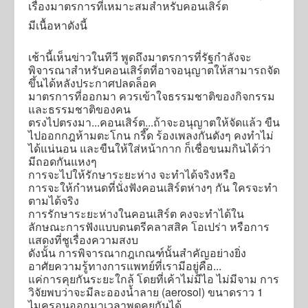
เรื่องมาตรการที่เหมาะสมสำหรับคอนเสิร์ต
มีเนื้อหาดังนี้
เช้านี้เห็นข่าวในทีวี พูดถึงมาตรการที่รัฐกำลังจะ
พิจารณาสำหรับคอนเสิร์ตที่อาจอนุญาตให้สามารถจัด
ขึ้นได้หลังประกาศปลดล็อค
มาตรการที่ออกมา ควรเข้าใจธรรมชาติของกิจกรรม
และธรรมชาติของคน
ตรงไปตรงมา...คอนเสิร์ต...ถ้าจะอนุญาตให้จัดแล้ว ขืน
ไปออกกฎห้ามตะโกน กรี๊ด ร้องเพลงกันดังๆ คงทำไม่
ได้แน่นอน และขืนให้ใส่หน้ากาก ก็เชื่อขนมกินได้ว่า
มีถอดกันแหงๆ
การจะไปให้รักษาระยะห่าง จะทำได้จริงหรือ
การจะให้กำหนดที่นั่งฟังคอนเสิร์ตห่างๆ กัน ใครจะทำ
ตามได้จริง
การรักษาระยะห่างในคอนเสิร์ต คงจะทำได้ใน
ลักษณะการฟังแบบดนตรีคลาสสิค โอเปร่า หรือการ
แสดงที่ชูเรื่องความสงบ
ดังนั้น การพิจารณากฎเกณฑ์นั้นสำคัญอย่างยิ่ง
อาศัยความรู้ทางการแพทย์ที่เรามีอยู่คือ...
แค่การคุยกันระยะใกล้ โดยที่เค้าไม่มีไอ ไม่มีจาม การ
วิจัยพบว่าจะมีละอองน้ำลาย (aerosol) ขนาดราว 1
ไมครอนออกมาเวลาพูดคุยกันได้