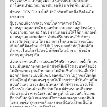
ตรวจพบเชื้อ โดยพิสูจน์ว่าเป็นตัวที่เหมือนกับตัวที่
ทำให้คนป่วยมากมาย เช่น จอร์เจีย กรีซ จีน เป็นต้น
สำหรับ COVID-19 นั้นก็เป็นไวรัสชนิดหนึ่ง จึงต้องไม่
ประมาท
ผู้ประกอบกิจการสระว่ายน้ำควรเคร่งครัดใน
มาตรฐานสุขอนามัย ดูแลทำความสะอาดอุปกรณ์ทุก
ชิ้นอย่างสม่ำเสมอ วัดปริมาณคลอรีนให้ได้ตามเกณฑ์
มาตรฐานและวัดบ่อยๆ จำกัดปริมาณคนใช้บริการ
ตรวจวัดไข้ทุกคน ใครมีอาการไม่สบายไม่ว่าจะน้อย
เพียงใดก็ต้องห้ามเข้าใช้บริการ และสำคัญไม่แพ้กัน
คือ ช่วงไหนใครไม่ลงน้ำก็ต้องใส่หน้ากาก ล้างมือ
บ่อยๆ อยู่ห่างๆ กัน
ส่วนประชาชนที่วางแผนจะใช้บริการสระว่ายน้ำก็ควร
ประเมินสุขภาพตนเอง ถ้าช่วงที่ยังมีโรคระบาดโดยยัง
ไม่มียามาตรฐานรักษาและไม่มีวัคซีนป้องกัน เลี่ยงไป
ออกกำลังกายแบบอื่นจะปลอดภัยกว่า ไม่ว่าจะเป็นเด็ก
หรือผู้ใหญ่ ถ้าพูดตรงๆ หากไม่มีสระว่ายน้ำในบ้านเป็น
ส่วนตัวแล้ว น่าจะปล่อยให้เหล่านักกีฬาว่ายน้ำไปใช้
บริการไปก่อนน่าจะดีกว่าครับ แต่สำหรับคนที่อยาก
เรียนว่ายน้ำ ควรนัดเรียนกับครูเค้าเป็นส่วนตัวก็น่าจะ
ดีกว่าเป็นกลุ่มโดยควรแน่ใจว่าทั้งคุณครูและลูกศิษย์
ได้ตรวจเช็คสุขภาพแล้วและสระที่นัดไปเรียนนั้นได้
มาตรฐานและไม่แออัดจริงๆ