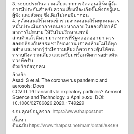
3. ระบบประกันความเสี่ยงจากการจัดคอนเสิร์ต ผู้จัด
ควรมีประกันสำหรับความเสี่ยงที่จะเกิดขึ้นทั้งต่อผู้เล่น
ผู้ฟัง และสังคม ซึ่งเดิมไม่เคยมีมาก่อน
4. หลังคอนเสิร์ต คนเข้าร่วมงานคอนเสิร์ตทุกคนควร
หมั่นประเมินอาการตนเอง หากภายในสองสัปดาห์มี
อาการไม่สบาย ให้รีบไปปรึกษาแพทย์
ส่วนตัวแล้วคิดว่า มาตรการที่รัฐคลอดออกมา ควร
สอดคล้องกับธรรมชาติของงาน เราคงห้ามไม่ได้ทุก
อย่าง และหากรู้ว่ามีความเสี่ยง ก็ควรกระตุ้นให้คน
ทราบถึงความเสี่ยง และเตรียมพร้อมจัดการอย่างทัน
ท่วงทีครับ
ด้วยรักต่อทุกคน
อ้างอิง
Asadi S et al. The coronavirus pandemic and
aerosols: Does
COVID-19 transmit via expiratory particles? Aerosol
Science and Technology. 3 April 2020. DOI:
10.1080/02786826.2020.1749229
ขอบคุณข้อมูลจาก
https://www.thaipost.net
เนื้อหา
ต้นฉบับ
https://www.thaipost.net/main/detail/68469