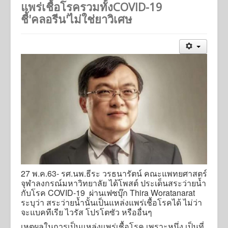
แพร่เชื้อโรครวมทั้งCOVID-19
Activities
ชี้'คลอรีน'ไม่ใช่ยาวิเศษ
Job Opportunities
Online Application
นโยบายคุ้มครองข้อมูลส่วนบุคคล
นโยบายการคุ้มครองข้อมูลส่วนบุคคล การบริการ Online
Applications
27 พ.ค.63- รศ.นพ.ธีระ วรธนารัตน์ คณะแพทยศาสตร์
จุฬาลงกรณ์มหาวิทยาลัย ได้โพสต์ ประเด็นสระว่ายน้ำ
กับโรค COVID-19 ผ่านเฟซบุ๊ก Thira Woratanarat
ระบุว่า สระว่ายน้ำนั้นเป็นแหล่งแพร่เชื้อโรคได้ ไม่ว่า
จะแบคทีเรีย ไวรัส โปรโตซัว หรืออื่นๆ
เหตุผลในการเป็นแหล่งแพร่เชื้อโรค เพราะหนึ่ง เป็นที่