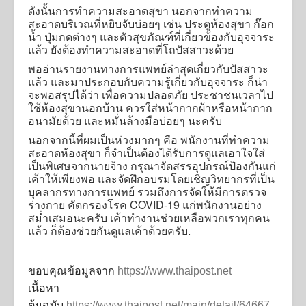
ดังนั้นการทำความสะอาดสุขา นอกจากทำความ
สะอาดบริเวณที่หยิบจับบ่อยๆ เช่น ประตูห้องสุขา ก๊อก
น้ำ ปุ่มกดต่างๆ และตัวสุขภัณฑ์ที่เกี่ยวข้องกับอุจจาระ
แล้ว ยังต้องทำความสะอาดที่โถปัสสาวะด้วย
พออ่านรายงานทางการแพทย์ล่าสุดเกี่ยวกับปัสสาวะ
แล้ว และมาประกอบกับความรู้เกี่ยวกับอุจจาระ ก็น่า
จะพอสรุปได้ว่า เพื่อความปลอดภัย ประชาชนเวลาไป
ใช้ห้องสุขานอกบ้าน ควรใส่หน้ากากผ้าหรือหน้ากาก
อนามัยด้วย และหมั่นล้างมือบ่อยๆ นะครับ
นอกจากนี้ที่ผมเป็นห่วงมากๆ คือ พนักงานที่ทำความ
สะอาดห้องสุขา ก็จำเป็นต้องได้รับการดูแลเอาใจใส่
เป็นพิเศษจากนายจ้าง กรุณาจัดสรรอุปกรณ์ป้องกันแก่
เค้าให้เพียงพอ และจัดฝึกอบรมโดยเชิญวิทยากรที่เป็น
บุคลากรทางการแพทย์ รวมถึงการจัดให้มีการตรวจ
ร่างกาย คัดกรองโรค COVID-19 แก่พนักงานอย่าง
สม่ำเสมอนะครับ เค้าทำงานช่วยเหลือพวกเราทุกคน
แล้ว ก็ต้องช่วยกันดูแลเค้าด้วยครับ.
ขอบคุณข้อมูลจาก
https://www.thaipost.net
เนื้อหา
ต้นฉบับ
https://www.thaipost.net/main/detail/64667