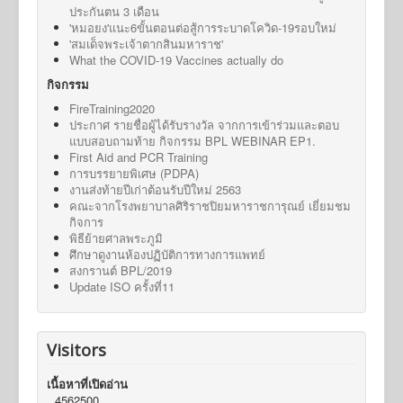
ประกันตน 3 เดือน
'หมอยง'แนะ6ขั้นตอนต่อสู้การระบาดโควิด-19รอบใหม่
'สมเด็จพระเจ้าตากสินมหาราช'
What the COVID-19 Vaccines actually do
กิจกรรม
FireTraining2020
ประกาศ รายชื่อผู้ได้รับรางวัล จากการเข้าร่วมและตอบ
แบบสอบถามท้าย กิจกรรม BPL WEBINAR EP1.
First Aid and PCR Training
การบรรยายพิเศษ (PDPA)
งานส่งท้ายปีเก่าต้อนรับปีใหม่ 2563
คณะจากโรงพยาบาลศิริราชปิยมหาราชการุณย์ เยี่ยมชม
กิจการ
พิธีย้ายศาลพระภูมิ
ศึกษาดูงานห้องปฏิบัติการทางการแพทย์
สงกรานต์ BPL/2019
Update ISO ครั้งที่11
Visitors
เนื้อหาที่เปิดอ่าน
4562500