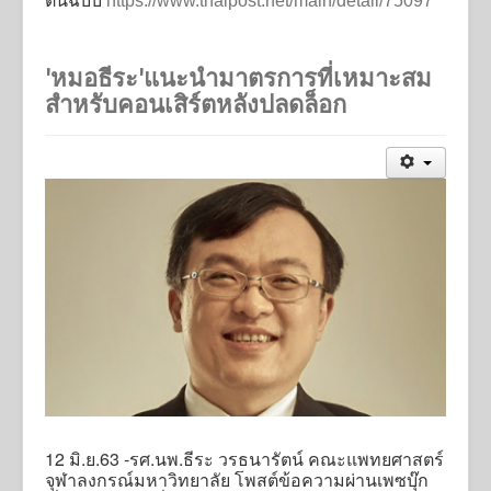
ต้นฉบับ
https://www.thaipost.net/main/detail/75097
'หมอธีระ'แนะนำมาตรการที่เหมาะสม
สำหรับคอนเสิร์ตหลังปลดล็อก
12 มิ.ย.63 -รศ.นพ.ธีระ วรธนารัตน์ คณะแพทยศาสตร์
จุฬาลงกรณ์มหาวิทยาลัย โพสต์ข้อความผ่านเพซบุ๊ก