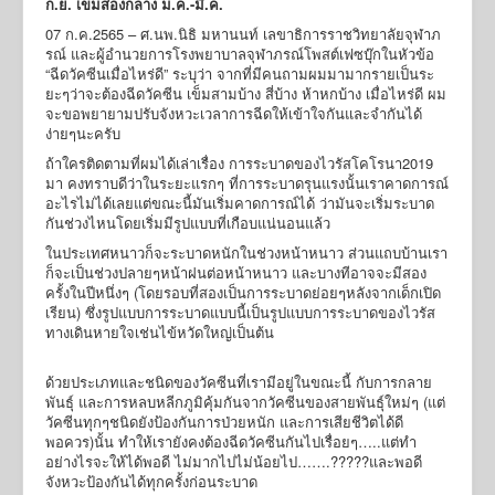
ก.ย. เข็มสองกลาง ม.ค.-มี.ค.
07 ก.ค.2565 – ศ.นพ.นิธิ มหานนท์ เลขาธิการราชวิทยาลัยจุฬาภ
รณ์ และผู้อำนวยการโรงพยาบาลจุฬาภรณ์โพสต์เฟซบุ๊กในหัวข้อ
“ฉีดวัคซีนเมื่อไหร่ดี” ระบุว่า จากที่มีคนถามผมมามากรายเป็นระ
ยะๆว่าจะต้องฉีดวัคซีน เข็มสามบ้าง สี่บ้าง ห้าหกบ้าง เมื่อไหร่ดี ผม
จะขอพยายามปรับจังหวะเวลาการฉีดให้เข้าใจกันและจำกันได้
ง่ายๆนะครับ
ถ้าใครติดตามที่ผมได้เล่าเรื่อง การระบาดของไวรัสโคโรนา2019
มา คงทราบดีว่าในระยะแรกๆ ที่การระบาดรุนแรงนั้นเราคาดการณ์
อะไรไม่ได้เลยแต่ขณะนี้มันเริ่มคาดการณ์ได้ ว่ามันจะเริ่มระบาด
กันช่วงไหนโดยเริ่มมีรูปแบบที่เกือบแน่นอนแล้ว
ในประเทศหนาวก็จะระบาดหนักในช่วงหน้าหนาว ส่วนแถบบ้านเรา
ก็จะเป็นช่วงปลายๆหน้าฝนต่อหน้าหนาว และบางทีอาจจะมีสอง
ครั้งในปีหนึ่งๆ (โดยรอบที่สองเป็นการระบาดย่อยๆหลังจากเด็กเปิด
เรียน) ซึ่งรูปแบบการระบาดแบบนี้เป็นรูปแบบการระบาดของไวรัส
ทางเดินหายใจเช่นไข้หวัดใหญ่เป็นต้น
ด้วยประเภทและชนิดของวัคซีนที่เรามีอยู่ในขณะนี้ กับการกลาย
พันธุ์ และการหลบหลีกภูมิคุ้มกันจากวัคซีนของสายพันธุ์ใหม่ๆ (แต่
วัคซีนทุกๆชนิดยังป้องกันการป่วยหนัก และการเสียชีวิตได้ดี
พอควร)นั้น ทำให้เรายังคงต้องฉีดวัคซีนกันไปเรื่อยๆ…..แต่ทำ
อย่างไรจะให้ได้พอดี ไม่มากไปไม่น้อยไป…….?????และพอดี
จังหวะป้องกันได้ทุกครั้งก่อนระบาด