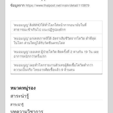
ข้อมูลจาก
https://www.thaipost.net/main/detail/115879
'หมอมนูญ' ติงWHOให้ทั่วโลกใส่หน้ากากอนามัยในที่
สาธารณะช้าเกินไป แนะปฏิรูปองค์กร
'หมอมนูญ' ยกเคสเกาหลีใต้ อัตราเสียชีวิตจากโควิด ต่ำที่สุด
ในโลก ส่วนใหญ่ได้รับวัคซีนครบโดส
'หมอมนูญ' เจอเคส ผู้ป่วยโควิด ติดครั้งที่ 2 ห่างกัน 19 วัน เผย
อาการหนักกว่าครั้งแรก
'หมอมนูญ' เผยทั่วโลกรายงานตัวเลขผู้ติดเชื้อโควิดต่ำกว่า
ความเป็นจริง ไทยอาจติดเชื้อแล้ว 9 ล้านคน
หมวดหมู่รอง
สาระน่ารู้
สาระน่ารู้
บทความวิชาการ