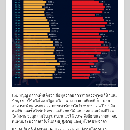
นพ. มนูญ กล่าวเพิ่มเติมว่า ข้อมูลจากผลการทดลองทางคลินิกและ
ข้อมูลการใช้จริงในสหรัฐอเมริกา พบว่ายาแอนติบอดี ค็อกเทล
สามารถช่วยลดระยะเวลาการเข้ารักษาในโรงพยาบาลได้ถึง 4 วัน
ลดปริมาณเชื้อไวรัสในกระแสเลือดลงได้ และลดความเสี่ยงที่โรค
โควิด-19 จะลุกลามไปสู่ระดับรุนแรงได้ 70% จึงถือเป็นอาวุธสำคัญ
ที่แพทย์จะพิจารณาใช้ในกลุ่มผู้สูงอายุ และผู้มีโรคประจำตัว
ยาแอนติบอดี ค็อกเทล (Antibody Cocktail) จัดอยู่ในกลุ่มยา