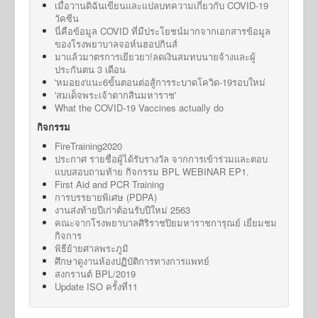
เมื่อวานดิฉันเขียนและแปลบทความเกี่ยวกับ COVID-19
วัคซีน
นี่คือข้อมูล COVID ที่มีประโยชน์มากจากเอกสารข้อมูล
ของโรงพยาบาลจอห์นฮอปกินส์
มาแล้วมาตรการเยียวยา!ลดเงินสมทบนายจ้างและผู้
ประกันตน 3 เดือน
'หมอยง'แนะ6ขั้นตอนต่อสู้การระบาดโควิด-19รอบใหม่
'สมเด็จพระเจ้าตากสินมหาราช'
What the COVID-19 Vaccines actually do
กิจกรรม
FireTraining2020
ประกาศ รายชื่อผู้ได้รับรางวัล จากการเข้าร่วมและตอบ
แบบสอบถามท้าย กิจกรรม BPL WEBINAR EP1.
First Aid and PCR Training
การบรรยายพิเศษ (PDPA)
งานส่งท้ายปีเก่าต้อนรับปีใหม่ 2563
คณะจากโรงพยาบาลศิริราชปิยมหาราชการุณย์ เยี่ยมชม
กิจการ
พิธีย้ายศาลพระภูมิ
ศึกษาดูงานห้องปฏิบัติการทางการแพทย์
สงกรานต์ BPL/2019
Update ISO ครั้งที่11