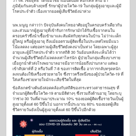
ว่า รพ.วิชัยยุทธ เตรียมใช้ยาแอนติบอดี ค็อกเทล หรือ ยา
ภูมิคุ้มกันลบล้างฤทธิ์ รักษาผู้ป่วยโควิด-19 ในกลุ่มผู้สูงอายุและผู้มี
โรคประจำตัว เนื่องจากยอดผู้เสียชีวิตยังน่าห่วง
นพ.มนูญ กล่าวว่า ปัจจุบันสังคมไทยอาศัยอยู่ในครอบครัวเดียวกัน
และส่วนมากผู้สูงอายุที่เข้ารับการรักษามักได้รับเชื้อจากคนใน
ครอบครัวซึ่งนำเชื้อเข้ามาและสัมผัสกับทุกคนในบ้าน ไม่ว่าจะเด็ก
ผู้ใหญ่ หรือผู้สูงอายุ ถึงแม้ยอดรวมผู้ติดเชื้อในประเทศไทยมีแนว
โน้มลดลง แต่ยอดรวมผู้เสียชีวิตยังคงน่าเป็นห่วง โดยเฉพาะผู้สูง
อายุและผู้มีโรคประจำตัว จากสถิติ 30 วันย้อนหลังจะเห็นได้ว่า
จำนวนผู้เสียชีวิตยังไม่ลดลงเท่าไหร่นัก ผู้ป่วยในกลุ่มเสี่ยงบางราย
เมื่อถูกนำตัวส่งโรงพยาบาลอาจมีอาการน้อยถึงปานกลาง แต่พอ
เข้าสัปดาห์ที่ 2 หรือวันที่ 7-8 ของการติดเชื้อ อาการกลับทรุดหนัก
ลงจนต้องใช้เครื่องช่วยหายใจ ซึ่งราวครึ่งหนึ่งของผู้ป่วยโควิด-19 ที่
ใส่เครื่องช่วยหายใจมักจะเสียชีวิตในที่สุด
ข้อสังเกตข้างต้นยังสอดคล้องกับสถิติของกระทรวงสาธารณสุข ที่
จำแนกผู้ติดเชื้อโควิด-19 ตามมิติต่างๆ ซึ่งรวมถึงด้านอายุ โดยระบุ
ว่าช่วง 30 วันที่ผ่านมาประมาณ 10% ของยอดผู้ติดเชื้อรายวันเป็นผู้
สูงอายุตั้งแต่ 60 ปีขึ้นไป นอกจากนี้ประมาณ 60% ของยอดผู้เสีย
ชีวิตรายวันยังเป็นผู้สูงอายุตั้งแต่ 60 ปีขึ้นไปอีกด้วย