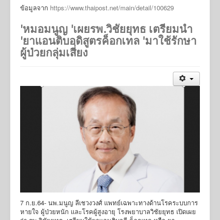
ข้อมูลจาก
https://www.thaipost.net/main/detail/100629
'หมอมนูญ 'เผยรพ.วิชัยยุทธ เตรียมนำ
'ยาแอนติบอดิสูตรค็อกเทล 'มาใช้รักษา
ผู้ป่วยกลุ่มเสี่ยง
7 ก.ย.64- นพ.มนูญ ลีเชวงวงศ์ แพทย์เฉพาะทางด้านโรคระบบการ
หายใจ ผู้ป่วยหนัก และโรคผู้สูงอายุ โรงพยาบาลวิชัยยุทธ เปิดเผย