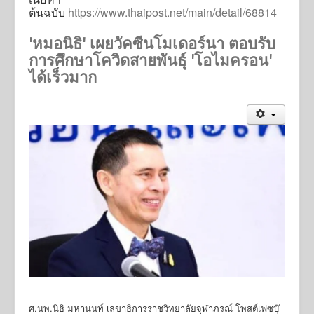
ต้นฉบับ
https://www.thaipost.net/main/detail/68814
'หมอนิธิ' เผยวัคซีนโมเดอร์นา ตอบรับ
การศึกษาโควิดสายพันธุ์ 'โอไมครอน'
ได้เร็วมาก
ศ.นพ.นิธิ มหานนท์ เลขาธิการราชวิทยาลัยจุฬาภรณ์ โพสต์เฟซบุ๊