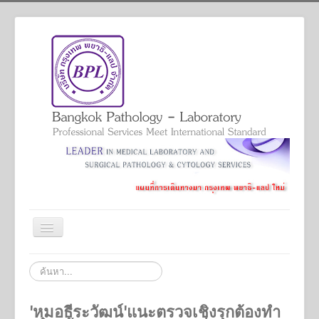
สลับ
เน
วิ
Home
ค้นหา...
เก
ชั่น
Services
'หมอธีระวัฒน์'แนะตรวจเชิงรุกต้องทำ
Academic And Professional