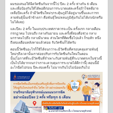
ผมขอเสนอให้ฉีดวัคซีนกันจากนี้ไป ปีละ 2 ครั้ง ห่างกัน 6 เดือน
และเพื่อป้องกันให้ได้พอดีก่อนการระบาดแต่ละครั้ง(ถ้าโชคดีอาจ
เหลือปีละครั้ง ถ้ามีวัคซีนใหม่ๆกระตุ้นภูมิได้อยู่นานขึ้นและการก
ลายพันธุ์นั้นเข้าข้างเรา คือพันธุ์ใหม่หลบภูมิคุ้มกันไม่ได้เก่งนักหรือ
ไม่ได้เลย)
และปีละ 2 ครั้ง ในแถบประเทศเราควรจะเป็น ครั้งแรก กลางเดือน
กรกฎาคม ไปจนถึง กลางกันยายน และครั้งที่สองคือช่วง กลาง
มกราคมไปถึง กลางมีนาคม ส่วนใครที่ติดเชื้อไปแล้ว ก็รอสัก หนึ่ง
ถึงสองเดือนหลังหายแล้วค่อย รับวัคซีนก็ได้ครับ
ตอนนี้วัคซีนอะไรก็ใช้ได้จนกว่าจะมีวัคซีนที่ครอบคลุมสายพันธุ์
ใหม่ๆถึงเวลานั้นเราค่อยปรับการรับวัคซีนกันใหม่ในตอน
นั้น(โอกาสที่จะมีวัคซีนที่จำเพาะกับสายพันธุ์ที่ระบาดตรงๆในช่วงนี้
เป็นไปได้ยากจนกว่าเราจะควบคุมการระบาดได้ดีกว่านี้) ตอนนี้มี
อะไรฉีดไปก่อน ปีละสองครั้ง ไม่มากเกินไปไม่น้อยเกินไป