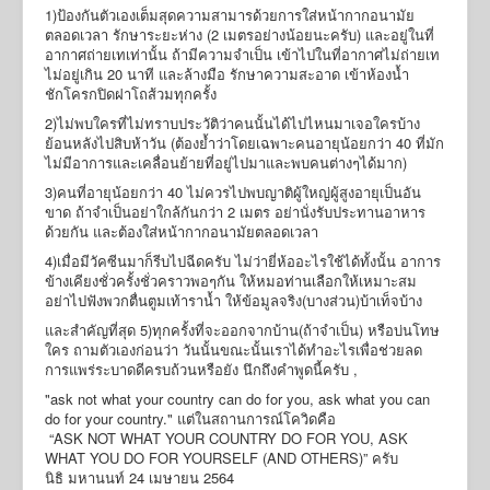
1)ป้องกันตัวเองเต็มสุดความสามารด้วยการใส่หน้ากากอนามัย
ตลอดเวลา รักษาระยะห่าง (2 เมตรอย่างน้อยนะครับ) และอยู่ในที่
อากาศถ่ายเทเท่านั้น ถ้ามีความจำเป็น เข้าไปในที่อากาศไม่ถ่ายเท
ไม่อยู่เกิน 20 นาที และล้างมือ รักษาความสะอาด เข้าห้องน้ำ
ชักโครกปิดฝาโถส้วมทุกครั้ง
2)ไม่พบใครที่ไม่ทราบประวัติว่าคนนั้นได้ไปไหนมาเจอใครบ้าง
ย้อนหลังไปสิบห้าวัน (ต้องย้ำว่าโดยเฉพาะคนอายุน้อยกว่า 40 ที่มัก
ไม่มีอาการและเคลื่อนย้ายที่อยู่ไปมาและพบคนต่างๆได้มาก)
3)คนที่อายุน้อยกว่า 40 ไม่ควรไปพบญาติผู้ใหญ่ผู้สูงอายุเป็นอัน
ขาด ถ้าจำเป็นอย่าใกล้กันกว่า 2 เมตร อย่านั่งรับประทานอาหาร
ด้วยกัน และต้องใส่หน้ากากอนามัยตลอดเวลา
4)เมื่อมีวัคซีนมาก็รีบไปฉีดครับ ไม่ว่ายี่ห้ออะไรใช้ได้ทั้งนั้น อาการ
ข้างเคียงชั่วครั้งชั่วคราวพอๆกัน ให้หมอท่านเลือกให้เหมาะสม
อย่าไปฟังพวกตื่นตูมเท้าราน้ำ ให้ข้อมูลจริง(บางส่วน)บ้าเท็จบ้าง
และสำคัญที่สุด 5)ทุกครั้งที่จะออกจากบ้าน(ถ้าจำเป็น) หรือบ่นโทษ
ใคร ถามตัวเองก่อนว่า วันนั้นขณะนั้นเราได้ทำอะไรเพื่อช่วยลด
การแพร่ระบาดดีครบถ้วนหรือยัง นึกถึงคำพูดนี้ครับ ,
"ask not what your country can do for you, ask what you can
do for your country." แต่ในสถานการณ์โควิดคือ
“ASK NOT WHAT YOUR COUNTRY DO FOR YOU, ASK
WHAT YOU DO FOR YOURSELF (AND OTHERS)” ครับ
นิธิ มหานนท์ 24 เมษายน 2564