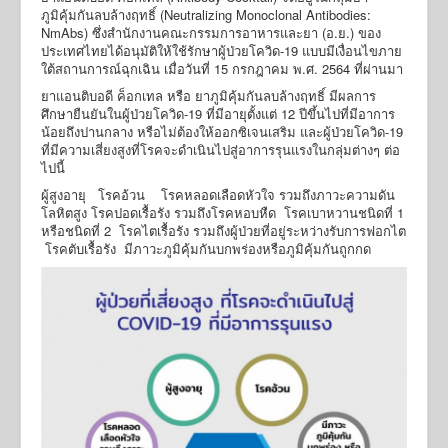
ภูมิคุ้มกันลบล้างฤทธิ์ (Neutralizing Monoclonal Antibodies:
NmAbs) ซึ่งสำนักงานคณะกรรมการอาหารและยา (อ.ย.) ของ
ประเทศไทยได้อนุมัติให้ใช้รักษาผู้ป่วยโควิด-19 แบบมีเงื่อนไขภาย
ใต้สถานการณ์ฉุกเฉิน เมื่อวันที่ 15 กรกฎาคม พ.ศ. 2564 ที่ผ่านมา
ยาแอนติบอดี ค็อกเทล หรือ ยาภูมิคุ้มกันลบล้างฤทธิ์ มีผลการ
ศึกษายืนยันในผู้ป่วยโควิด-19 ที่มีอายุตั้งแต่ 12 ปีขึ้นไปที่มีอาการ
น้อยถึงปานกลาง หรือไม่ต้องให้ออกซิเจนเสริม และผู้ป่วยโควิด-19
ที่มีความเสี่ยงสูงที่โรคจะดำเนินไปสู่อาการรุนแรงในกลุ่มต่างๆ ต่อ
ไปนี้
ผู้สูงอายุ โรคอ้วน โรคหลอดเลือดหัวใจ รวมถึงภาวะความดัน
โลหิตสูง โรคปอดเรื้อรัง รวมถึงโรคหอบหืด โรคเบาหวานชนิดที่ 1
หรือชนิดที่ 2 โรคไตเรื้อรัง รวมถึงผู้ป่วยที่อยู่ระหว่างรับการฟอกไต
โรคตับเรื้อรัง มีภาวะภูมิคุ้มกันบกพร่องหรือภูมิคุ้มกันถูกกด