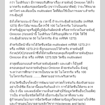
กว่า โมเดิร์นนา มีการตอบรับศึกษาเรื่อง สายพันธุ์ Omicron ได้เร็ว
มากครับ คงต้องรอผลนิดหนึ่ง (เขาว่าเป็นแค่อาทิตย์) ว่าจะใช้ขนาด
เท่าไหร่ และต้องเป็น multivalent ใดที่ต้องใช้เป็นการเฉพาะสำหรับ
กระตุ้นภูมิ
ยังไงก็ตามแนะนำใหม่ ณ เวลานี้ ถ้าจะกระตุ้นด้วยรุ่นเดิม (mRNA
1273) ที่เราได้มาขณะนี้ควรใช้ 100 ไมโครกรัม ไปก่อนครับ
สำหรับผู้สูงอายุหรือผู้ที่ภูมิคุ้มกันผิดปกติ หรือหากกังวลในสายพันธุ์
Omicron (ก่อนหน้านี้ โมเดิร์นนาได้รับอนุมัติจาก FDA ให้ใช้
กระตุ้นด้วยขนาด 50 ไมโครกรัม ด้วย mRNA 1273)
สำหรับปีหน้าที่อาจได้วัคซีนชนิด multivalent mRNA 1273.211
หรือ mRNA 1273.213 ที่ถูกออกแบบไว้สำหรับ สายพันธุ์ที่
กังวล(VOC)ก่อนหน้าซึ่งก็มีส่วนที่ครอบคลุมถึงจุดที่กลายพันธุ์ของ
Omicron ด้วย หรือ mRNA 1273.529 วัคซีน multivalent
ล่าสุดที่ออกแบบสำหรับสายพันธุ์เดลต้า และเบต้า ก็มีจุดที่
ครอบคลุมส่วนกลายพันธุ์ของ Omicron ด้วยเช่นกันนั้น ยังอยู่
ระหว่างการศึกษาว่าควรเป็นขนาด 50 ไมโครกรัม หรือ 100
ไมโครกรัมกันแน่ ……..ติดตามอย่ากระพริบตาครับ
ส่วนวัคซีนอื่นๆก็คงมีการพัฒนาอย่างรวดเร็วเช่นกัน ต้องจับตามอง
อย่างใกล้ชิด ถึงเวลานี้ยอมรับกันแล้วว่า การได้วัคซีนให้ครบ ควร
เป็น 3 เข็ม และผมยังมีความเห็นส่วนตัว(มีข้อมูลวัคซีนอื่นๆในอดีต)
ว่าเป็น สามเข็มชนิดใดก็ได้ เมื่อกระตุ้นในเวลาที่เหมาะสม
ผู้กำหนดนโยบายการฉีดวัคซีนควรติดตามข้อมูลใหม่ๆอย่างใกล้ชิด
และกำหนดนโยบายตามหลักวิชาการ(sciences and facts)