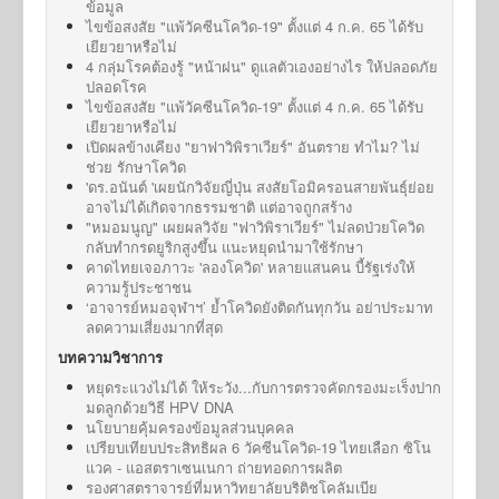
ข้อมูล
ไขข้อสงสัย "แพ้วัคซีนโควิด-19" ตั้งแต่ 4 ก.ค. 65 ได้รับ
เยียวยาหรือไม่
4 กลุ่มโรคต้องรู้ "หน้าฝน" ดูแลตัวเองอย่างไร ให้ปลอดภัย
ปลอดโรค
ไขข้อสงสัย "แพ้วัคซีนโควิด-19" ตั้งแต่ 4 ก.ค. 65 ได้รับ
เยียวยาหรือไม่
เปิดผลข้างเคียง "ยาฟาวิพิราเวียร์" อันตราย ทำไม? ไม่
ช่วย รักษาโควิด
'ดร.อนันต์ 'เผยนักวิจัยญี่ปุ่น สงสัยโอมิครอนสายพันธุ์ย่อย
อาจไม่ได้เกิดจากธรรมชาติ แต่อาจถูกสร้าง
"หมอมนูญ" เผยผลวิจัย "ฟาวิพิราเวียร์" ไม่ลดป่วยโควิด
กลับทำกรดยูริกสูงขึ้น แนะหยุดนำมาใช้รักษา
คาดไทยเจอภาวะ 'ลองโควิด' หลายแสนคน บี้รัฐเร่งให้
ความรู้ประชาชน
‘อาจารย์หมอจุฬาฯ’ ย้ำโควิดยังติดกันทุกวัน อย่าประมาท
ลดความเสี่ยงมากที่สุด
บทความวิชาการ
หยุดระแวงไม่ได้ ให้ระวัง...กับการตรวจคัดกรองมะเร็งปาก
มดลูกด้วยวิธี HPV DNA
นโยบายคุ้มครองข้อมูลส่วนบุคคล
เปรียบเทียบประสิทธิผล 6 วัคซีนโควิด-19 ไทยเลือก ซิโน
แวค - แอสตราเซนเนกา ถ่ายทอดการผลิต
รองศาสตราจารย์ที่มหาวิทยาลัยบริติชโคลัมเบีย