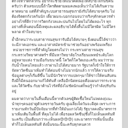
ตกใจหวาดกลัวกัน อยากจะช่วยให้แนวคิดเพื่อให้สบายใจกันขค้น
ครับว่า ตัวเลขแบบนี้ถ้าใครติดตามผมคงพอเห็นว่าไม่ได้เกินความ
คาดหมาย แต่ที่สำคัญระบบสาธารณสุขเรายังรับได้สบายๆครับ ไม่
ต้องจิตตกกังวลกันนัก เดี๋ยวผมจะบอกก่อนจบว่าจริงๆทักคนควรทำ
อย่างไรที่ดีกว่าการวิตกกังวลและบ่นกันไปโดยไม่ได้ผลอะไร ทุก
อย่างที่เห็นตอนนี้มีเหตุและผลอธิบายได้ทั้งสิ้นไม่มีใครผิด ไม่มีใคร
พลาด ทำใจสบายๆ
ย้ำอีกหนว่าระบบสาธารณสุขเรารับมือได้สบายๆ ยิ่งตอนนี้ได้ข่าวว่า
จะมีภาคเอกชน และอาสาสมัครเข้ามาช่วยกันอย่างพร้อมเพรียง
หน่วยราชการที่สำคัญโดยตรงไม่ว่า กระทรวงสาธารณสุข
กระทรวงวิทยาศาสตร์ฯ ที่มีมหาวิทยาลัยโรงเรียนแพทย์ระดับโลก
อยู่หลายแห่ง ร่วมมือกันขนาดนี้ โควิดก็โควิดเถอะครับ ผมว่ารวม
กับน้ำใจคนไทยแล้ว เราผ่านไปได้สบายมาก รัฐบาลก็เข้าใจให้การ
จัดหาวัคซีนมาเพิ่มทำได้ค่อนข้างไม่ยากนักแล้ว การให้ความจริง
ข้อมูลต่างๆก็เริ่มดีขึ้น ไม่มีนักวิชาการแปลกๆมาให้ข่าวให้คนสับสน
ถึงมีก็มีคนออกมาแก้ได้ทันที เหลืออีกนิดหน่อยคือแผนการกระจาย
และให้วัคซีน กับยาต้านไวรัสที่ยังไม่ชัดนักแต่ก็พอรู้ว่ากำลังปรับกัน
อยู่
ผมคาดว่าภายในสิ้นเดือนนี้หากตัวเลขผู้ติดเชื้อใหม่ไม่ลดลง(แนะ
นำทุกๆคนอย่าดูตัวเลขรายวันครับ ดูเฉลี่ยเจ็ดวันจะดีสุด เพราะการ
รายงานทักวันมีปัจจัยมากที่ทำให้มันแกว่งได้) รัฐบาลคงมีมาตรการ
มาเพิ่มเติมในพื้นที่ ที่คุมไม่ได้ เพื่อรอผลวัคซีน(ซึ่งก็ไม่เห็นผลทันที
นะครับ เป็นเดือนกว่าจะเห็นผล😓😓😓) และมาตรการเพิ่มนั้นเมื่อ
ทำก็ไม่เห็นผลทันที ดังนั้นขณะนี้นะครับทุกคนควร