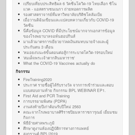
เปรียบเทียบประสิทธิผล 6 วัคซีนโควิด-19 ไทยเลือก ซิโน
แวค - แอสตราเซนเนกา ถ่ายทอดการผลิต
รองศาสตราจารย์ที่มหาวิทยาลัยบริติชโคลัมเบีย
เมื่อวานดิฉันเขียนและแปลบทความเกี่ยวกับ COVID-19
วัคซีน
นี่คือข้อมูล COVID ที่มีประโยชน์มากจากเอกสารข้อมูล
ของโรงพยาบาลจอห์นฮอปกินส์
มาแล้วมาตรการเยียวยา!ลดเงินสมทบนายจ้างและผู้
ประกันตน 3 เดือน
'หมอยง'แนะ6ขั้นตอนต่อสู้การระบาดโควิด-19รอบใหม่
'สมเด็จพระเจ้าตากสินมหาราช'
What the COVID-19 Vaccines actually do
กิจกรรม
FireTraining2020
ประกาศ รายชื่อผู้ได้รับรางวัล จากการเข้าร่วมและตอบ
แบบสอบถามท้าย กิจกรรม BPL WEBINAR EP1.
First Aid and PCR Training
การบรรยายพิเศษ (PDPA)
งานส่งท้ายปีเก่าต้อนรับปีใหม่ 2563
คณะจากโรงพยาบาลศิริราชปิยมหาราชการุณย์ เยี่ยมชม
กิจการ
พิธีย้ายศาลพระภูมิ
ศึกษาดูงานห้องปฏิบัติการทางการแพทย์
สงกรานต์ BPL/2019