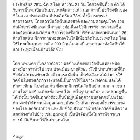
ประสิทธิผล 79% ฉีด 2 โดส ห่างกัน 21 วัน โดยวัคซีนทั้ง 5 ตัว ได้
รับการขึ้นทะเบียนในประเทศต้นทางแล้ว นอกจากนี้ ยังมีวัคซีนของ
ซิโนแวค ประเทศจีน มีประสิทธิผล 78% ทั้งนี้ กระทรวง
สาธารณสุข โดยสถาบันวัคซีนแห่งชาติ และกรมควบคุมโรค ร่วม
กันศึกษาวัคซีนเหล่านี้มาอย่างต่อเนื่อง จึงมีการพิจารณาจองซื้อ
และจัดหาแหล่งวัคซีน ซึ่งการจองซื้อกับบริษัทแอสตราเซนเนกา 26
ล้านโดสนั้น มีการถ่ายทอดเทคโนโลยีเพื่อผลิตในประเทศไทย โดย
ใช้ไทยเป็นฐานการผลิต 200 ล้านโดสต่อปี สามารถส่งต่อวัคซีนให้
แก่ประเทศเพื่อนบ้านได้ต่อไป
โดย นพ.นคร ยังกล่าวด้วยว่า ผลข้างเคียงของวัคซีนแต่ละชนิด
อาจมีอาการทั่วไป เช่น ปวดเมื่อย ปวดศีรษะ มีไข้ ปวดบริเวณที่ฉีด
ซึ่งยังไม่พบผลข้างเคียงที่รุนแรง ดังนั้น เป็นข้อสังเกตได้ว่าการใช้
วัคซีนในช่วงเกิดการระบาดนี้เป็นการใช้ในภาวะเร่งด่วน และได้
ทำการศึกษาไปพร้อมกัน ซึ่งหากมีการฉีดวัคซีนจำนวนมาก เช่น 1
ล้านโดส ผลข้างเคียงที่อาจพบได้ยากในรูปแบบอื่นๆ อาจปรากฏขึ้น
ได้ ดังนั้น วัคซีนทุกตัวต้องเก็บข้อมูลเพื่อดูความปลอดภัยไปพร้อม
กัน จะทำให้ทราบข้อมูลและระมัดระวัง เพื่อการหยุดยั้งการระบาด
ของโรค ลดอัตราป่วย และเสียชีวิต ส่วนการเก็บรักษาวัคซีนมีความ
แตกต่างกันไปบ้าง เช่น อุณหภูมิ เป็นปัจจัยหนึ่งในการพิจารณา
การนำวัคซีนมาใช้ในประเทศไทย
ข้อมูล