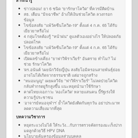
สาระน่ารู้
ข่าวปลอม! ยา 6 ชนิด “ยารักษาโควิด” ที่ควรมีติดบ้าน
สธ. เตือน "มิจฉาชีพ" อ้างให้เงินช่วยโควิด ลวงกรอก
ข้อมูล
ไขข้อสงสัย "แพ้วัคซีนโควิด-19" ตั้งแต่ 4 ก.ค. 65 ได้รับ
เยียวยาหรือไม่
4 กลุ่มโรคต้องรู้ "หน้าฝน" ดูแลตัวเองอย่างไร ให้ปลอดภัย
ปลอดโรค
ไขข้อสงสัย "แพ้วัคซีนโควิด-19" ตั้งแต่ 4 ก.ค. 65 ได้รับ
เยียวยาหรือไม่
เปิดผลข้างเคียง "ยาฟาวิพิราเวียร์" อันตราย ทำไม? ไม่
ช่วย รักษาโควิด
'ดร.อนันต์ 'เผยนักวิจัยญี่ปุ่น สงสัยโอมิครอนสายพันธุ์ย่อย
อาจไม่ได้เกิดจากธรรมชาติ แต่อาจถูกสร้าง
"หมอมนูญ" เผยผลวิจัย "ฟาวิพิราเวียร์" ไม่ลดป่วยโควิด
กลับทำกรดยูริกสูงขึ้น แนะหยุดนำมาใช้รักษา
คาดไทยเจอภาวะ 'ลองโควิด' หลายแสนคน บี้รัฐเร่งให้
ความรู้ประชาชน
‘อาจารย์หมอจุฬาฯ’ ย้ำโควิดยังติดกันทุกวัน อย่าประมาท
ลดความเสี่ยงมากที่สุด
บทความวิชาการ
หยุดระแวงไม่ได้ ให้ระวัง...กับการตรวจคัดกรองมะเร็งปาก
มดลูกด้วยวิธี HPV DNA
นโยบายคุ้มครองข้อมูลส่วนบุคคล