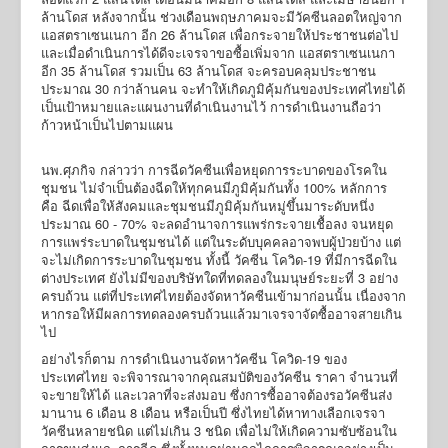
ล้านโดส หลังจากนั้น ช่วงเดือนพฤษภาคมจะมีวัคซีนลอตใหญ่จาก
แอสตราเซนเนกา อีก 26 ล้านโดส เพื่อกระจายให้ประชาชนต่อไป
และเมื่อดำเนินการได้ดีจะเจรจาขอซื้อเพิ่มจาก แอสตราเซนเนกา
อีก 35 ล้านโดส รวมเป็น 63 ล้านโดส จะครอบคลุมประชาชน
ประมาณ 30 กว่าล้านคน จะทำให้เกิดภูมิคุ้มกันของประเทศไทยได้
เป็นเป้าหมายและแผนงานที่ดำเนินงานไว้ การดำเนินงานถือว่า
ก้าวหน้าเป็นไปตามแผน
นพ.ศุภกิจ กล่าวว่า การฉีดวัคซีนเพื่อหยุดการระบาดของโรคใน
ชุมชน ไม่จำเป็นต้องฉีดให้ทุกคนมีภูมิคุ้มกันทั้ง 100% หลักการ
คือ ฉีดเพื่อให้สังคมและชุมชนมีภูมิคุ้มกันหมู่ขึ้นมาระดับหนึ่ง
ประมาณ 60 - 70% จะลดอำนาจการแพร่กระจายเชื้อลง จนหยุด
การแพร่ระบาดในชุมชนได้ แต่ในระดับบุคคลอาจพบผู้ป่วยบ้าง แต่
จะไม่เกิดการระบาดในชุมชน ทั้งนี้ วัคซีน โควิด-19 ที่มีการฉีดใน
ต่างประเทศ ยังไม่มีของบริษัทใดที่ทดลองในมนุษย์ระยะที่ 3 อย่าง
ครบถ้วน แต่ที่ประเทศไทยต้องจัดหาวัคซีนเข้ามาก่อนนั้น เนื่องจาก
หากรอให้มีผลการทดลองครบถ้วนแล้วมาเจรจาจัดซื้ออาจสายเกิน
ไป
อย่างไรก็ตาม การดำเนินงานจัดหาวัคซีน โควิด-19 ของ
ประเทศไทย จะพิจารณาจากคุณสมบัติของวัคซีน ราคา จำนวนที่
จะขายให้ได้ และเวลาที่จะส่งมอบ ซึ่งการซื้ออาจต้องรอวัคซีนส่ง
มานาน 6 เดือน 8 เดือน หรือเป็นปี ซึ่งไทยได้หาทางเลือกเจรจา
วัคซีนหลายชนิด แต่ไม่เกิน 3 ชนิด เพื่อไม่ให้เกิดความซับซ้อนใน