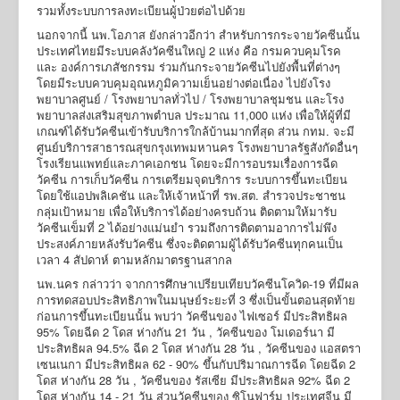
รวมทั้งระบบการลงทะเบียนผู้ป่วยต่อไปด้วย
นอกจากนี้ นพ.โอภาส ยังกล่าวอีกว่า สำหรับการกระจายวัคซีนนั้น
ประเทศไทยมีระบบคลังวัคซีนใหญ่ 2 แห่ง คือ กรมควบคุมโรค
และ องค์การเภสัชกรรม ร่วมกันกระจายวัคซีนไปยังพื้นที่ต่างๆ
โดยมีระบบควบคุมอุณหภูมิความเย็นอย่างต่อเนื่อง ไปยังโรง
พยาบาลศูนย์ / โรงพยาบาลทั่วไป / โรงพยาบาลชุมชน และโรง
พยาบาลส่งเสริมสุขภาพตำบล ประมาณ 11,000 แห่ง เพื่อให้ผู้ที่มี
เกณฑ์ได้รับวัคซีนเข้ารับบริการใกล้บ้านมากที่สุด ส่วน กทม. จะมี
ศูนย์บริการสาธารณสุขกรุงเทพมหานคร โรงพยาบาลรัฐสังกัดอื่นๆ
โรงเรียนแพทย์และภาคเอกชน โดยจะมีการอบรมเรื่องการฉีด
วัคซีน การเก็บวัคซีน การเตรียมจุดบริการ ระบบการขึ้นทะเบียน
โดยใช้แอปพลิเคชัน และให้เจ้าหน้าที่ รพ.สต. สำรวจประชาชน
กลุ่มเป้าหมาย เพื่อให้บริการได้อย่างครบถ้วน ติดตามให้มารับ
วัคซีนเข็มที่ 2 ได้อย่างแม่นยำ รวมถึงการติดตามอาการไม่พึง
ประสงค์ภายหลังรับวัคซีน ซึ่งจะติดตามผู้ได้รับวัคซีนทุกคนเป็น
เวลา 4 สัปดาห์ ตามหลักมาตรฐานสากล
นพ.นคร กล่าวว่า จากการศึกษาเปรียบเทียบวัคซีนโควิด-19 ที่มีผล
การทดสอบประสิทธิภาพในมนุษย์ระยะที่ 3 ซึ่งเป็นขั้นตอนสุดท้าย
ก่อนการขึ้นทะเบียนนั้น พบว่า วัคซีนของ ไฟเซอร์ มีประสิทธิผล
95% โดยฉีด 2 โดส ห่างกัน 21 วัน , วัคซีนของ โมเดอร์นา มี
ประสิทธิผล 94.5% ฉีด 2 โดส ห่างกัน 28 วัน , วัคซีนของ แอสตรา
เซนเนกา มีประสิทธิผล 62 - 90% ขึ้นกับปริมาณการฉีด โดยฉีด 2
โดส ห่างกัน 28 วัน , วัคซีนของ รัสเซีย มีประสิทธิผล 92% ฉีด 2
โดส ห่างกัน 14 - 21 วัน ส่วนวัคซีนของ ซิโนฟาร์ม ประเทศจีน มี