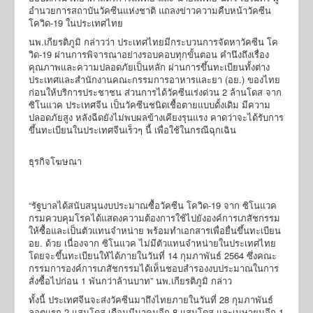
อำนวยการสถาบันวัคซีนแห่งชาติ แถลงข่าวความคืบหน้าวัคซีน
โควิด-19 ในประเทศไทย
นพ.เกียรติภูมิ กล่าวว่า ประเทศไทยมีกระบวนการจัดหาวัคซีน โค
วิด-19 ผ่านการพิจารณาอย่างรอบคอบทุกขั้นตอน คำนึงถึงเรื่อง
คุณภาพและความปลอดภัยเป็นหลัก ผ่านการขึ้นทะเบียนทั้งต่าง
ประเทศและสำนักงานคณะกรรมการอาหารและยา (อย.) ของไทย
ก่อนให้บริการประชาชน ส่วนการได้วัคซีนเร่งด่วน 2 ล้านโดส จาก
ซิโนแวค ประเทศจีน เป็นวัคซีนชนิดเชื้อตายแบบดั้งเดิม มีความ
ปลอดภัยสูง หลังฉีดยังไม่พบผลข้างเคียงรุนแรง คาดว่าจะได้รับการ
ขึ้นทะเบียนในประเทศจีนเร็วๆ นี้ เพื่อใช้ในกรณีฉุกเฉิน
ธุรกิจโฆษณา
“รัฐบาลได้สนับสนุนงบประมาณซื้อวัคซีน โควิด-19 จาก ซิโนแวค
กรมควบคุมโรคได้แสดงความต้องการใช้ไปยังองค์การเภสัชกรรม
ให้ซื้อและเป็นตัวแทนจำหน่าย พร้อมทำเอกสารเพื่อยื่นขึ้นทะเบียน
อย. ด้วย เนื่องจาก ซิโนแวค ไม่มีตัวแทนจำหน่ายในประเทศไทย
โดยจะขึ้นทะเบียนให้ได้ภายในวันที่ 14 กุมภาพันธ์ 2564 ซึ่งคณะ
กรรมการองค์การเภสัชกรรมได้เห็นชอบสำรองงบประมาณในการ
สั่งซื้อไปก่อน 1 พันกว่าล้านบาท” นพ.เกียรติภูมิ กล่าว
ทั้งนี้ ประเทศจีนจะส่งวัคซีนมาถึงไทยภายในวันที่ 28 กุมภาพันธ์
ลอตแรก 2 แสนโดส เดือนมีนาคมอีก 8 แสนโดส และเมษายนอีก 1