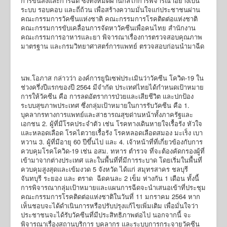
การขนส่งและการฉีด ซึ่งทั้งหมดผ่านกลไกการพิจารณาอย่างเป็น
ระบบ รอบคอบ และถี่ถ้วน เพื่อสร้างความมั่นใจแก่ประชาชนผ่าน
คณะกรรมการวัคซีนแห่งชาติ คณะกรรมการโรคติดต่อแห่งชาติ
คณะกรรมการขับเคลื่อนการจัดหาวัคซีนเพื่อคนไทย สำนักงาน
คณะกรรมการอาหารและยา พิจารณาเรื่องการตรวจสอบคุณภาพ
มาตรฐาน และกรมวิทยาศาสตร์การแพทย์ ตรวจสอบก่อนนำมาฉีด
นพ.โอภาส กล่าวว่า องค์การยูนิเซฟประเมินว่าวัคซีน โควิด-19 ใน
ช่วงครึ่งปีแรกของปี 2564 มีจำกัด ประเทศไทยได้กำหนดเป้าหมาย
การให้วัคซีน คือ การลดอัตราการป่วยและเสียชีวิต และปกป้อง
ระบบสุขภาพประเทศ ซึ่งกลุ่มเป้าหมายในการรับวัคซีน คือ 1.
บุคลากรทางการแพทย์และสาธารณสุขด่านหน้าทั้งภาครัฐและ
เอกชน 2. ผู้ที่มีโรคประจำตัว เช่น โรคทางเดินหายใจเรื้อรัง หัวใจ
และหลอดเลือด โรคไตวายเรื้อรัง โรคหลอดเลือดสมอง มะเร็ง เบา
หวาน 3. ผู้ที่มีอายุ 60 ปีขึ้นไป และ 4. เจ้าหน้าที่ที่เกี่ยวข้องกับการ
ควบคุมโรคโควิด-19 เช่น อสม. ทหาร ตำรวจ ที่จะต้องคัดกรองผู้ที่
เข้ามาจากต่างประเทศ และในพื้นที่ที่มีการระบาด โดยเริ่มในพื้นที่
ควบคุมสูงสุดและเข้มงวด 5 จังหวัด ได้แก่ สมุทรสาคร ชลบุรี
จันทบุรี ระยอง และ ตราด ฉีดคนละ 2 เข็ม ห่างกัน 1 เดือน ทั้งนี้
การพิจารณากลุ่มเป้าหมายและแผนการฉีดจะนำเสนอเข้าที่ประชุม
คณะกรรมการโรคติดต่อแห่งชาติในวันที่ 11 มกราคม 2564 หาก
เห็นชอบจะได้ดำเนินการหรือปรับปรุงแก้ไขเพิ่มเติม เพื่อมั่นใจว่า
ประชาชนจะได้รับวัคซีนที่มีประสิทธิภาพต่อไป นอกจากนี้ จะ
พิจารณาเรื่องสถานบริการ บุคลากร และระบบการกระจายวัคซีน