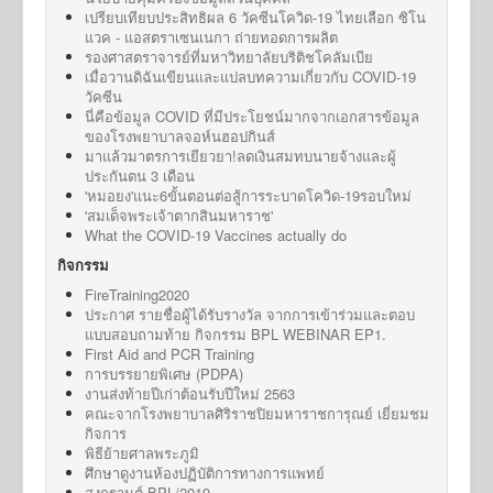
เปรียบเทียบประสิทธิผล 6 วัคซีนโควิด-19 ไทยเลือก ซิโน
แวค - แอสตราเซนเนกา ถ่ายทอดการผลิต
รองศาสตราจารย์ที่มหาวิทยาลัยบริติชโคลัมเบีย
เมื่อวานดิฉันเขียนและแปลบทความเกี่ยวกับ COVID-19
วัคซีน
นี่คือข้อมูล COVID ที่มีประโยชน์มากจากเอกสารข้อมูล
ของโรงพยาบาลจอห์นฮอปกินส์
มาแล้วมาตรการเยียวยา!ลดเงินสมทบนายจ้างและผู้
ประกันตน 3 เดือน
'หมอยง'แนะ6ขั้นตอนต่อสู้การระบาดโควิด-19รอบใหม่
'สมเด็จพระเจ้าตากสินมหาราช'
What the COVID-19 Vaccines actually do
กิจกรรม
FireTraining2020
ประกาศ รายชื่อผู้ได้รับรางวัล จากการเข้าร่วมและตอบ
แบบสอบถามท้าย กิจกรรม BPL WEBINAR EP1.
First Aid and PCR Training
การบรรยายพิเศษ (PDPA)
งานส่งท้ายปีเก่าต้อนรับปีใหม่ 2563
คณะจากโรงพยาบาลศิริราชปิยมหาราชการุณย์ เยี่ยมชม
กิจการ
พิธีย้ายศาลพระภูมิ
ศึกษาดูงานห้องปฏิบัติการทางการแพทย์
สงกรานต์ BPL/2019