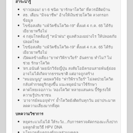
สาระน่ารู้
ข่าวปลอม! ยา 6 ชนิด “ยารักษาโควิด” ที่ควรมีติดบ้าน
สธ. เตือน "มิจฉาชีพ" อ้างให้เงินช่วยโควิด ลวงกรอก
ข้อมูล
ไขข้อสงสัย "แพ้วัคซีนโควิด-19" ตั้งแต่ 4 ก.ค. 65 ได้รับ
เยียวยาหรือไม่
4 กลุ่มโรคต้องรู้ "หน้าฝน" ดูแลตัวเองอย่างไร ให้ปลอดภัย
ปลอดโรค
ไขข้อสงสัย "แพ้วัคซีนโควิด-19" ตั้งแต่ 4 ก.ค. 65 ได้รับ
เยียวยาหรือไม่
เปิดผลข้างเคียง "ยาฟาวิพิราเวียร์" อันตราย ทำไม? ไม่
ช่วย รักษาโควิด
'ดร.อนันต์ 'เผยนักวิจัยญี่ปุ่น สงสัยโอมิครอนสายพันธุ์ย่อย
อาจไม่ได้เกิดจากธรรมชาติ แต่อาจถูกสร้าง
"หมอมนูญ" เผยผลวิจัย "ฟาวิพิราเวียร์" ไม่ลดป่วยโควิด
กลับทำกรดยูริกสูงขึ้น แนะหยุดนำมาใช้รักษา
คาดไทยเจอภาวะ 'ลองโควิด' หลายแสนคน บี้รัฐเร่งให้
ความรู้ประชาชน
‘อาจารย์หมอจุฬาฯ’ ย้ำโควิดยังติดกันทุกวัน อย่าประมาท
ลดความเสี่ยงมากที่สุด
บทความวิชาการ
หยุดระแวงไม่ได้ ให้ระวัง...กับการตรวจคัดกรองมะเร็งปาก
มดลูกด้วยวิธี HPV DNA
นโยบายคุ้มครองข้อมูลส่วนบุคคล