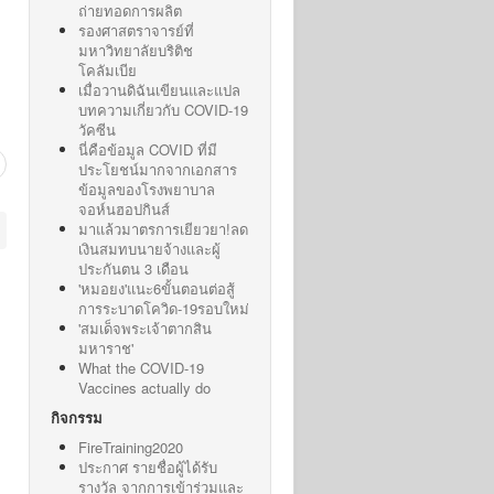
ถ่ายทอดการผลิต
รองศาสตราจารย์ที่
มหาวิทยาลัยบริติช
โคลัมเบีย
เมื่อวานดิฉันเขียนและแปล
บทความเกี่ยวกับ COVID-19
วัคซีน
นี่คือข้อมูล COVID ที่มี
ประโยชน์มากจากเอกสาร
ข้อมูลของโรงพยาบาล
จอห์นฮอปกินส์
มาแล้วมาตรการเยียวยา!ลด
เงินสมทบนายจ้างและผู้
ประกันตน 3 เดือน
'หมอยง'แนะ6ขั้นตอนต่อสู้
การระบาดโควิด-19รอบใหม่
'สมเด็จพระเจ้าตากสิน
มหาราช'
What the COVID-19
Vaccines actually do
กิจกรรม
FireTraining2020
ประกาศ รายชื่อผู้ได้รับ
รางวัล จากการเข้าร่วมและ