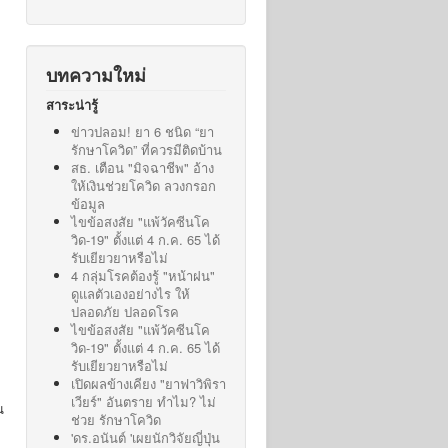
บทความใหม่
สาระน่ารู้
ข่าวปลอม! ยา 6 ชนิด “ยา
รักษาโควิด” ที่ควรมีติดบ้าน
สธ. เตือน "มิจฉาชีพ" อ้าง
ให้เงินช่วยโควิด ลวงกรอก
ข้อมูล
ไขข้อสงสัย "แพ้วัคซีนโค
วิด-19" ตั้งแต่ 4 ก.ค. 65 ได้
รับเยียวยาหรือไม่
4 กลุ่มโรคต้องรู้ "หน้าฝน"
ดูแลตัวเองอย่างไร ให้
ปลอดภัย ปลอดโรค
ไขข้อสงสัย "แพ้วัคซีนโค
วิด-19" ตั้งแต่ 4 ก.ค. 65 ได้
รับเยียวยาหรือไม่
เปิดผลข้างเคียง "ยาฟาวิพิรา
เวียร์" อันตราย ทำไม? ไม่
น
ช่วย รักษาโควิด
'ดร.อนันต์ 'เผยนักวิจัยญี่ปุ่น