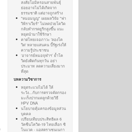
สงสัยโอมิครอนสายพันธุ์
ย่อยอาจไม่ได้เกิดจาก
ธรรมชาติ แต่อาจถูกสร้าง
"หมอมนูญ" เผยผลวิจัย "ฟา
วิพิราเวียร์" ไม่ลดป่วยโควิด
กลับทำกรดยูริกสูงขึ้น แนะ
หยุดนำมาใช้รักษา
คาดไทยเจอภาวะ 'ลองโค
วิด' หลายแสนคน บี้รัฐเร่งให้
ความรู้ประชาชน
‘อาจารย์หมอจุฬาฯ’ ย้ำโค
วิดยังติดกันทุกวัน อย่า
ประมาท ลดความเสี่ยงมาก
ที่สุด
บทความวิชาการ
หยุดระแวงไม่ได้ ให้
ระวัง...กับการตรวจคัดกรอง
มะเร็งปากมดลูกด้วยวิธี
HPV DNA
นโยบายคุ้มครองข้อมูลส่วน
บุคคล
เปรียบเทียบประสิทธิผล 6
วัคซีนโควิด-19 ไทยเลือก ซิ
ง
โนแวค - แอสตราเซนเนกา