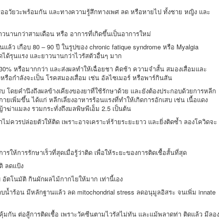
รืออวัยวะพร้อมกัน และทางความรู้สึกทางเพศ ลด หรือหายไป ทั้งชาย หญิง และ
วนานกว่าสามเดือน หรือ อาการที่เกิดขึ้นเป็นอาการใหม่
านแล้ว เกือบ 80 – 90 ปี ในรูปของ chronic fatique syndrome หรือ Myalgia
ิดได้รุนแรง และยาวนานกว่าไวรัสตัวอื่นๆ มาก
0% หรือมากกว่า และส่งผลทำให้เฉื่อยชา คิดช้า ความจำสั้น สมองเสื่อมและ
รือกำลังจะเป็น โรคสมองเสื่อม เช่น อัลไซเมอร์ หรือพาร์กินสัน
สบ โดยคำนึงถึงผลข้างเคียงของยาที่ใช้รักษาด้วย และยังต้องประกอบด้วยการหลีก
กายเพิ่มขึ้น ได้แก่ หลีกเลี่ยงอาหารร้อนแรงที่ทำให้เกิดการอักเสบ เช่น เนื้อแดง
ญ้าฆ่าแมลง รวมกระทั่งถึงมลพิษพีเอ็ม 2.5 เป็นต้น
่าไม่ควรปล่อยตัวให้ติด เพราะอาจเคราะห์ร้ายระยะยาว และยิ่งติดซ้ำ ลองโควิดจะ
รให้การรักษาเร็วที่สุดเมื่อรู้ว่าติด เพื่อให้ระยะของการติดเชื้อสั้นที่สุด
ติ ลดแป้ง
 อัตโนมัติ กินผักผลไม้กากไยให้มาก เท่านี้เอง
บน้ำร้อน มีหลักฐานแล้ว ลด mitochondrial stress ลดอนุมูลอิสระ จนเพิ่ม innate
้มกัน ต่อสู้การติดเชื้อ เพราะวัคซีนตามไวรัสไม่ทัน และแม้พลาดท่า ติดแล้ว มีลอ