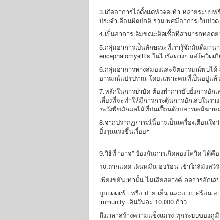
3.เกิดอาการได้ตั้งแต่หัวจดเท้า หลายระบบห
ประจำเดือนผิดปกติ ร่วมเพศมีอาการเจ็บปวด
4.เป็นอาการเดิมขณะติดเชื้อที่สามารถทอดยา
5.กลุ่มอาการเป็นลักษณะที่เรารู้จักกันดีมาน
encephalomyelitis ในไวรัสต่างๆ แต่โควิดเก
6.กลุ่มอาการทางสมองและจิตอารมณ์พบได้ 3
อารมณ์แปรปรวน โดยเฉพาะคนที่เป็นอยู่แล้วห
7.หลักในการบำบัด ต้องทำการยับยั้งการอักเ
เลี่ยงที่จะทำให้มีการกระตุ้นการอักเสบในร่าง
ระวังพืชผักผลไม้ที่ปนเปื้อนด้วยสารเคมีฆ่าห
8.จากปรากฏการณ์นี้อาจเป็นเครื่องเตือนใจว
ยิ่งรุนแรงขึ้นเรื่อยๆ
9.วิธีที่ “อาจ” ป้องกันการเกิดลองโควิด ได้คือกา
10.ตากแดด เดินหมื่น อบร้อน เข้าใกล้มังสวิรั
เพียงขยันเท่านั้น ไม่เสียสตางค์ ลดการอักเสบ
ถูกแดดเช้า หรือ บ่าย เย็น และอากาศร้อน อา
immunity เดินวันละ 10,000 ก้าว
ถึงเวลาสร้างความแข็งแกร่ง ทุกระบบของภูมิคุ