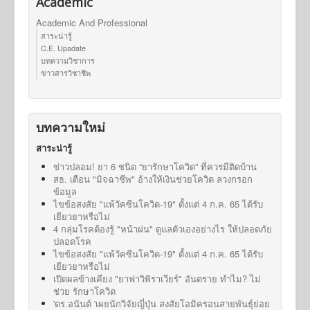
Academic
Academic And Professional
สาระน่ารู้
C.E. Upadate
บทความวิชาการ
ข่าวสารวิชาชีพ
บทความใหม่
สาระน่ารู้
ข่าวปลอม! ยา 6 ชนิด “ยารักษาโควิด” ที่ควรมีติดบ้าน
สธ. เตือน "มิจฉาชีพ" อ้างให้เงินช่วยโควิด ลวงกรอก
ข้อมูล
ไขข้อสงสัย "แพ้วัคซีนโควิด-19" ตั้งแต่ 4 ก.ค. 65 ได้รับ
เยียวยาหรือไม่
4 กลุ่มโรคต้องรู้ "หน้าฝน" ดูแลตัวเองอย่างไร ให้ปลอดภัย
ปลอดโรค
ไขข้อสงสัย "แพ้วัคซีนโควิด-19" ตั้งแต่ 4 ก.ค. 65 ได้รับ
เยียวยาหรือไม่
เปิดผลข้างเคียง "ยาฟาวิพิราเวียร์" อันตราย ทำไม? ไม่
ช่วย รักษาโควิด
'ดร.อนันต์ 'เผยนักวิจัยญี่ปุ่น สงสัยโอมิครอนสายพันธุ์ย่อย