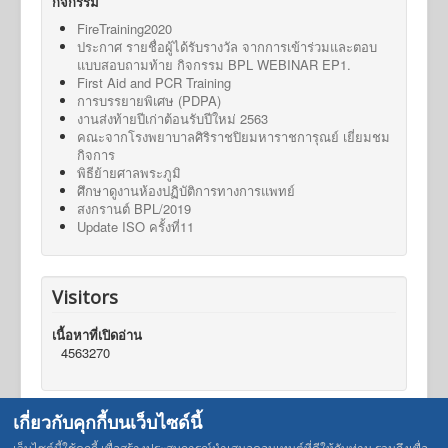
กิจกรรม
FireTraining2020
ประกาศ รายชื่อผู้ได้รับรางวัล จากการเข้าร่วมและตอบ
แบบสอบถามท้าย กิจกรรม BPL WEBINAR EP1.
First Aid and PCR Training
การบรรยายพิเศษ (PDPA)
งานส่งท้ายปีเก่าต้อนรับปีใหม่ 2563
คณะจากโรงพยาบาลศิริราชปิยมหาราชการุณย์ เยี่ยมชม
กิจการ
พิธีย้ายศาลพระภูมิ
ศึกษาดูงานห้องปฏิบัติการทางการแพทย์
สงกรานต์ BPL/2019
Update ISO ครั้งที่11
Visitors
เนื้อหาที่เปิดอ่าน
4563270
เกี่ยวกับคุกกี้บนเว็บไซด์นี้
Who's Online
เว็บไซต์นี้ใช้คุกกี้ เพื่อสร้างประสบการณ์นำเสนอคอนเทนต์ที่ดีให้กับท่าน รวมถึงเพื่อ