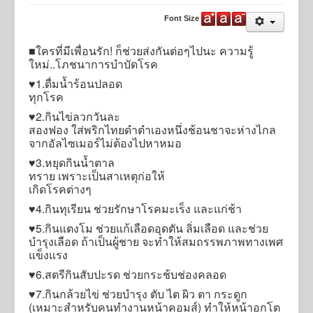
Activities
Font Size
Job Opportunities
■ใครที่มีเพื่อนรัก! ก็ช่วยส่งกันต่อๆไปนะ ความรู้
ใหม่..โภชนาการบำบัดโรค
Online Application
♥️1.ดื่มน้ำร้อนปลอด
นโยบายคุ้มครองข้อมูลส่วนบุคคล
ทุกโรค
นโยบายการคุ้มครองข้อมูลส่วนบุคคล การบริการ Online
♥️2.กินไข่ลวกวันละ
Applications
สองฟอง ใส่พริกไทยดำตำเองหนึ่งช้อนชาจะห่างไกล
จากอัลไซเมอร์ไม่ต้องไปหาหมอ
♥️3.หยุดกินน้ำตาล
ทราย เพราะเป็นสาเหตุก่อให้
เกิดโรคต่างๆ
♥️4.กินทุเรียน ช่วยรักษาโรคมะเร็ง และแก่ช้า
♥️5.กินแตงโม ช่วยแก้เลือดอุดตัน ลิ่มเลือด และช่วย
บำรุงเลือด ถ้าเป็นผู้ชาย จะทำให้สมถรรพภาพทางเพศ
แข็งแรง
♥️6.สตรีกินสับปะรด ช่วยกระช้บช่องคลอด
♥️7.กินกล้วยไข่ ช่วยบำรุง ตับ ไต ผิว ตา กระดูก
(เหมาะสำหรับคนทำงานหน้าคอมส์) ทำให้หน้าอกโต