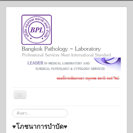
สลับ
เน
วิ
Home
ค้นหา...
เก
ชั่น
Services
♥️โภชนาการบำบัด♥️
Academic And Professional