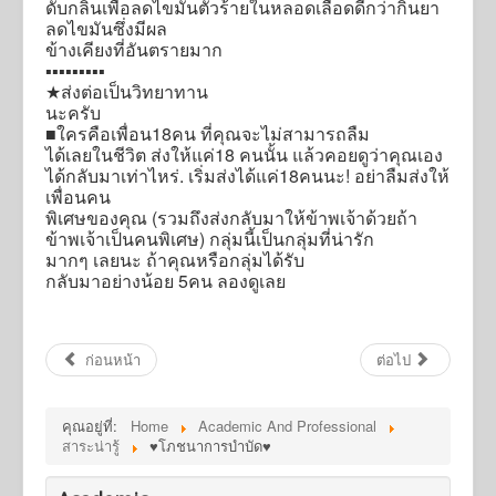
ดับกลิ่นเพื่อลดไขมันตัวร้ายในหลอดเลือดดีกว่ากินยา
ลดไขมันซึ่งมีผล
ข้างเคียงที่อันตรายมาก
▪️▪️▪️▪️▪️▪️▪️▪️▪️
★ส่งต่อเป็นวิทยาทาน
นะครับ
■ใครคือเพื่อน18คน ที่คุณจะไม่สามารถลืม
ได้เลยในชีวิต ส่งให้แค่18 คนนั้น แล้วคอยดูว่าคุณเอง
ได้กลับมาเท่าไหร่. เริ่มส่งได้แค่18คนนะ! อย่าลืมส่งให้
เพื่อนคน
พิเศษของคุณ (รวมถึงส่งกลับมาให้ข้าพเจ้าด้วยถ้า
ข้าพเจ้าเป็นคนพิเศษ) กลุ่มนี้เป็นกลุ่มที่น่ารัก
มากๆ เลยนะ ถ้าคุณหรือกลุ่มได้รับ
กลับมาอย่างน้อย 5คน ลองดูเลย
ก่อนหน้า
ต่อไป
คุณอยู่ที่:
Home
Academic And Professional
สาระน่ารู้
♥️โภชนาการบำบัด♥️