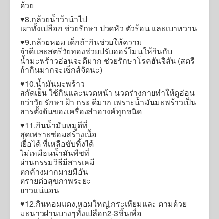
ด้วย
♥️8.กล้วยน้ำว้านำไป
เผาทั้งเปลือก ช่วยรักษา ปวดหัว ตัวร้อน และเบาหวาน
♥️9.กล้วยหอม เด็กถ้ากินช่วยให้ความ
จำดีและสตรีวัยทองช่วยปรับฮอร์โมนให้กินกับ
น้ำมะพร้าวอ่อนจะดีมาก ช่วยรักษาโรคฮันจิสัน (สตรี
ถ้ากินมากจะเซ็กส์จัดนะ)
♥️10.น้ำมันมะพร้าว
สกัดเย็น ใช้กินและนวดหน้า นวดร่างกายทำให้ดูอ่อน
กว่าวัย รักษา ฝ้า กระ ดีมาก เพราะน้ำมันมะพร้าวเป็น
สารตั้งต้นของเครื่องสำอางค์ทุกชนิด
♥️11.กินน้ำมันหมูดีที่
สุดเพราะซ่อมสร้างเนื้อ
เยื่อได้ ที่เหลือขับทิ้งได้
ไม่เหมือนน้ำมันพืชที่
ผ่านกรรมวิธีมีสารเคมี
ตกค้างมากมายมีอัน
ตรายต่อสุขภาพระยะ
ยาวแน่นอน
♥️12.กินหอมแดง,หอมใหญ่,กระเทียมและ ตามด้วย
มะนาวฝานบางๆทั้งเปลือก2-3ชิ้นเพื่อ