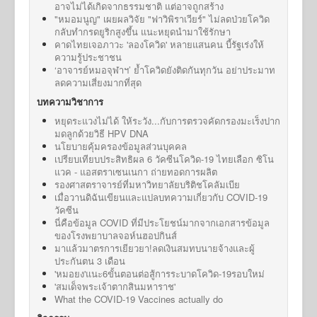
อาจไม่ได้เกิดจากธรรมชาติ แต่อาจถูกสร้าง
"หมอมนูญ" เผยผลวิจัย "ฟาวิพิราเวียร์" ไม่ลดป่วยโควิด
กลับทำกรดยูริกสูงขึ้น แนะหยุดนำมาใช้รักษา
คาดไทยเจอภาวะ 'ลองโควิด' หลายแสนคน บี้รัฐเร่งให้
ความรู้ประชาชน
‘อาจารย์หมอจุฬาฯ’ ย้ำโควิดยังติดกันทุกวัน อย่าประมาท
ลดความเสี่ยงมากที่สุด
บทความวิชาการ
หยุดระแวงไม่ได้ ให้ระวัง...กับการตรวจคัดกรองมะเร็งปาก
มดลูกด้วยวิธี HPV DNA
นโยบายคุ้มครองข้อมูลส่วนบุคคล
เปรียบเทียบประสิทธิผล 6 วัคซีนโควิด-19 ไทยเลือก ซิโน
แวค - แอสตราเซนเนกา ถ่ายทอดการผลิต
รองศาสตราจารย์ที่มหาวิทยาลัยบริติชโคลัมเบีย
เมื่อวานดิฉันเขียนและแปลบทความเกี่ยวกับ COVID-19
วัคซีน
นี่คือข้อมูล COVID ที่มีประโยชน์มากจากเอกสารข้อมูล
ของโรงพยาบาลจอห์นฮอปกินส์
มาแล้วมาตรการเยียวยา!ลดเงินสมทบนายจ้างและผู้
ประกันตน 3 เดือน
'หมอยง'แนะ6ขั้นตอนต่อสู้การระบาดโควิด-19รอบใหม่
'สมเด็จพระเจ้าตากสินมหาราช'
What the COVID-19 Vaccines actually do