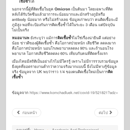
เชื้อซ้ำ
ได้
นอกจากนี้ผู้ที่ติดเชื้อในยุค
Omicron
เป็นต้นมา โดยเฉพาะที่ติด
หลังได้รับวัคซีนแล้วอาการจะน้อยมากและมักสร้างภูมิหรือ
antibody น้อยมาก หรือไม่สร้างเลย ข้อมูลเก่าพบว่า คนติดเชื้อจะมี
ภูมิสูง พอที่จะป้องกันการติดเชื้อซ้ำได้ในระยะ 3 เดือน แต่ปัจจุบัน
ไม่เป็นจริง
หมอมานพ
ยังระบุว่า แม้การ
ติดเชื้อซ้ำ
ไม่ใช่เรื่องน่ายินดี แต่อย่าง
น้อย ข่าวดีของผู้ติดเชื้อซ้ำ คือโอกาสป่วยหนัก เสียชีวิต ลดลงมาก
คือโอกาสป่วยหนัก นอนโรงพยาบาลลดลง 90% และถ้านอนโรง
พยาบาล โอกาสเสียชีวิตลดลง 60% เทียบกับคนที่ติดครั้งแรก
เมืองไทยมีสถิติเป็นอย่างไรไม่มีใครรู้ เพราะไม่มีการรวบรวมข้อมูล
ยิ่งยุคที่ยอดรายงานต่ำกว่าความจริงมากแบบนี้ ยิ่งไม่มีทางรู้ข้อมูล
จริง ข้อมูลจาก UK พบว่าราว 1/4 ของคนติดเชื้อใหม่เป็นการ
ติด
เชื้อซ้ำ
ข้อมูลจาก
https://www.komchadluek.net/covid-19/521821?adz=
ก่อนหน้า
ต่อไป
คุณอยู่ที่:
Home
Academic And Professional