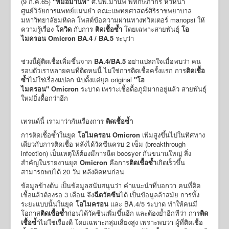
(9 ก.ค.65)
"หมอมานพ"
ศ.นพ.มานพ พิทักษ์ภากร หัวหน้า
ศูนย์วิจัยการแพทย์แม่นยำ คณะ​แพทยศาสตร์ศิริราชพยาบาล
มหาวิทยาลัยมหิดล โพสต์ข้อความผ่านทางทวิตเตอร์ manopsi ให้
ความรู้เรื่อง
โควิด
กับการ
ติดเชื้อซ้ำ
โดยเฉพาะสายพันธุ์
โอ
ไมครอน Omicron BA.4 / BA.5
ระบุว่า
ช่วงนี้ผู้ติดเชื้อเพิ่มขึ้นจาก
BA.4/BA.5
อย่าแปลกใจเมื่อพบว่า คน
รอบตัวเราหลายคนที่ติดหนนี้ ไม่ใช่การติดเชื้อครั้งแรก การ
ติดเชื้อ
ซ้ำ
ไม่ใช่เรื่องแปลก นับตั้งแต่ยุค original
"โอ
ไมครอน"
Omicron
ระบาด เพราะเชื้อดื้อภูมิมากอยู่แล้ว สายพันธุ์
ใหม่ยิ่งดื้อกว่าอีก
เทรนด์นี้ เรามาว่ากันเรื่องการ
ติดเชื้อซ้ำ
การติดเชื้อซ้ำในยุค
โอไมครอน Omicron
เพิ่มสูงขึ้นไปในทิศทาง
เดียวกับการติดเชื้อ หลังได้วัคซีนครบ 2 เข็ม (breakthrough
infection) เป็นเหตุให้ต้องมีการฉีด boosyer กันขนานใหญ่ สิ่ง
สำคัญในรายงานยุค
Omicron
คือการ
ติดเชื้อซ้ำ
เกิดเร็วขึ้น
สามารถพบได้ 20 วัน หลังติดหนก่อน
ข้อมูลข้างต้น เป็นข้อมูลสนับสนุนว่า คำแนะนำที่บอกว่า คนที่ติด
เชื้อแล้วต้องรอ 3 เดือน จึง
ฉีดวัคซีน
ได้ เป็นข้อมูลล้าสมัย การทิ้ง
ระยะแบบนั้นในยุค
โอไมครอน
และ BA.4/5 ระบาด ทำให้คนมี
โอกาส
ติดเชื้อซ้ำ
ก่อนได้วัคซีนเพิ่มขึ้นอีก และต้องย้ำอีกทีว่า การ
ติด
เชื้อซ้ำ
ไม่ใช่เรื่องดี โดยเฉพาะกลุ่มเสี่ยงสูง เพราะพบว่า ผู้ที่ติดเชื้อ