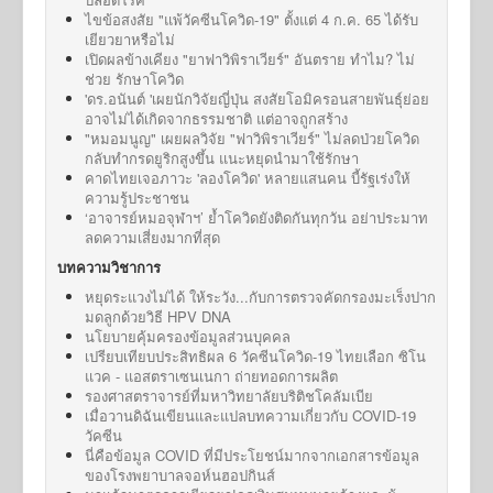
ไขข้อสงสัย "แพ้วัคซีนโควิด-19" ตั้งแต่ 4 ก.ค. 65 ได้รับ
เยียวยาหรือไม่
เปิดผลข้างเคียง "ยาฟาวิพิราเวียร์" อันตราย ทำไม? ไม่
ช่วย รักษาโควิด
'ดร.อนันต์ 'เผยนักวิจัยญี่ปุ่น สงสัยโอมิครอนสายพันธุ์ย่อย
อาจไม่ได้เกิดจากธรรมชาติ แต่อาจถูกสร้าง
"หมอมนูญ" เผยผลวิจัย "ฟาวิพิราเวียร์" ไม่ลดป่วยโควิด
กลับทำกรดยูริกสูงขึ้น แนะหยุดนำมาใช้รักษา
คาดไทยเจอภาวะ 'ลองโควิด' หลายแสนคน บี้รัฐเร่งให้
ความรู้ประชาชน
‘อาจารย์หมอจุฬาฯ’ ย้ำโควิดยังติดกันทุกวัน อย่าประมาท
ลดความเสี่ยงมากที่สุด
บทความวิชาการ
หยุดระแวงไม่ได้ ให้ระวัง...กับการตรวจคัดกรองมะเร็งปาก
มดลูกด้วยวิธี HPV DNA
นโยบายคุ้มครองข้อมูลส่วนบุคคล
เปรียบเทียบประสิทธิผล 6 วัคซีนโควิด-19 ไทยเลือก ซิโน
แวค - แอสตราเซนเนกา ถ่ายทอดการผลิต
รองศาสตราจารย์ที่มหาวิทยาลัยบริติชโคลัมเบีย
เมื่อวานดิฉันเขียนและแปลบทความเกี่ยวกับ COVID-19
วัคซีน
นี่คือข้อมูล COVID ที่มีประโยชน์มากจากเอกสารข้อมูล
ของโรงพยาบาลจอห์นฮอปกินส์