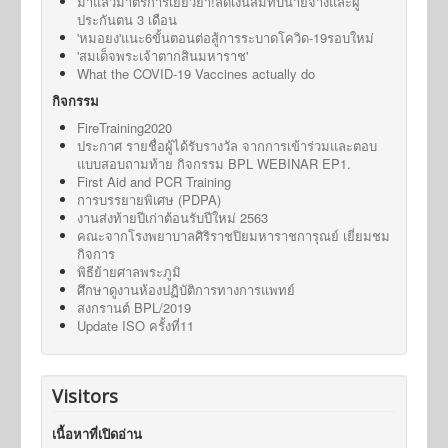
มาแล้วมาตรการเยียวยา!ลดเงินสมทบนายจ้างและผู้
ประกันตน 3 เดือน
'หมอยง'แนะ6ขั้นตอนต่อสู้การระบาดโควิด-19รอบใหม่
'สมเด็จพระเจ้าตากสินมหาราช'
What the COVID-19 Vaccines actually do
กิจกรรม
FireTraining2020
ประกาศ รายชื่อผู้ได้รับรางวัล จากการเข้าร่วมและตอบ
แบบสอบถามท้าย กิจกรรม BPL WEBINAR EP1.
First Aid and PCR Training
การบรรยายพิเศษ (PDPA)
งานส่งท้ายปีเก่าต้อนรับปีใหม่ 2563
คณะจากโรงพยาบาลศิริราชปิยมหาราชการุณย์ เยี่ยมชม
กิจการ
พิธีย้ายศาลพระภูมิ
ศึกษาดูงานห้องปฏิบัติการทางการแพทย์
สงกรานต์ BPL/2019
Update ISO ครั้งที่11
Visitors
เนื้อหาที่เปิดอ่าน