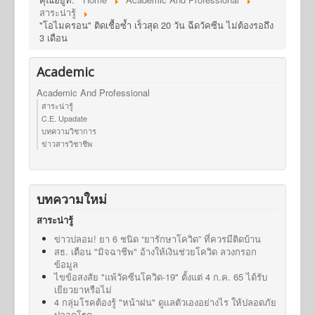
สาระน่ารู้
"โอไมครอน" ติดเชื้อซ้ำ เร็วสุด 20 วัน ฉีดวัคซีน ไม่ต้องรอถึง
3 เดือน
Academic
Academic And Professional
สาระน่ารู้
C.E. Upadate
บทความวิชาการ
ข่าวสารวิชาชีพ
บทความใหม่
สาระน่ารู้
ข่าวปลอม! ยา 6 ชนิด “ยารักษาโควิด” ที่ควรมีติดบ้าน
สธ. เตือน "มิจฉาชีพ" อ้างให้เงินช่วยโควิด ลวงกรอก
ข้อมูล
ไขข้อสงสัย "แพ้วัคซีนโควิด-19" ตั้งแต่ 4 ก.ค. 65 ได้รับ
เยียวยาหรือไม่
4 กลุ่มโรคต้องรู้ "หน้าฝน" ดูแลตัวเองอย่างไร ให้ปลอดภัย
ปลอดโรค