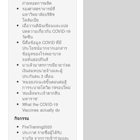
ถ่ายทอดการผลิต
รองศาสตราจารย์ที่
มหาวิทยาลัยบริติช
โคลัมเบีย
เมื่อวานดิฉันเขียนและแปล
บทความเกี่ยวกับ COVID-19
วัคซีน
นี่คือข้อมูล COVID ที่มี
ประโยชน์มากจากเอกสาร
ข้อมูลของโรงพยาบาล
จอห์นฮอปกินส์
มาแล้วมาตรการเยียวยา!ลด
เงินสมทบนายจ้างและผู้
ประกันตน 3 เดือน
'หมอยง'แนะ6ขั้นตอนต่อสู้
การระบาดโควิด-19รอบใหม่
'สมเด็จพระเจ้าตากสิน
มหาราช'
What the COVID-19
Vaccines actually do
กิจกรรม
FireTraining2020
ประกาศ รายชื่อผู้ได้รับ
รางวัล จากการเข้าร่วมและ