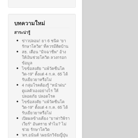
บทความใหม่
สาระน่ารู้
ข่าวปลอม! ยา 6 ชนิด “ยา
รักษาโควิด” ที่ควรมีติดบ้าน
สธ. เตือน "มิจฉาชีพ" อ้าง
ให้เงินช่วยโควิด ลวงกรอก
ข้อมูล
ไขข้อสงสัย "แพ้วัคซีนโค
วิด-19" ตั้งแต่ 4 ก.ค. 65 ได้
รับเยียวยาหรือไม่
4 กลุ่มโรคต้องรู้ "หน้าฝน"
ดูแลตัวเองอย่างไร ให้
ปลอดภัย ปลอดโรค
ไขข้อสงสัย "แพ้วัคซีนโค
วิด-19" ตั้งแต่ 4 ก.ค. 65 ได้
รับเยียวยาหรือไม่
เปิดผลข้างเคียง "ยาฟาวิพิรา
เวียร์" อันตราย ทำไม? ไม่
ช่วย รักษาโควิด
'ดร.อนันต์ 'เผยนักวิจัยญี่ปุ่น