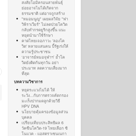
สงสัยโอมิครอนสายพันธุ์
ย่อยอาจไม่ได้เกิดจาก
ธรรมชาติ แต่อาจถูกสร้าง
"หมอมนูญ" เผยผลวิจัย "ฟา
วิพิราเวียร์" ไม่ลดป่วยโควิด
กลับทำกรดยูริกสูงขึ้น แนะ
หยุดนำมาใช้รักษา
คาดไทยเจอภาวะ 'ลองโค
วิด' หลายแสนคน บี้รัฐเร่งให้
ความรู้ประชาชน
‘อาจารย์หมอจุฬาฯ’ ย้ำโค
วิดยังติดกันทุกวัน อย่า
ประมาท ลดความเสี่ยงมาก
ที่สุด
บทความวิชาการ
หยุดระแวงไม่ได้ ให้
ระวัง...กับการตรวจคัดกรอง
มะเร็งปากมดลูกด้วยวิธี
HPV DNA
นโยบายคุ้มครองข้อมูลส่วน
บุคคล
เปรียบเทียบประสิทธิผล 6
วัคซีนโควิด-19 ไทยเลือก ซิ
โนแวค - แอสตราเซนเนกา